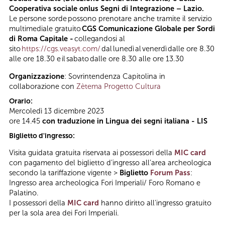
Cooperativa sociale onlus Segni di Integrazione – Lazio.
Le persone sorde possono prenotare anche tramite il servizio
multimediale gratuito
CGS Comunicazione Globale per Sordi
di Roma Capitale -
collegandosi al
sito
https://cgs.veasyt.com/
dal lunedì al venerdì dalle ore 8.30
alle ore 18.30 e il sabato dalle ore 8.30 alle ore 13.30
Organizzazione
: Sovrintendenza Capitolina in
collaborazione con
Zètema Progetto Cultura
Orario:
Mercoledì 13 dicembre 2023
ore 14.45
con traduzione in Lingua dei segni italiana - LIS
Biglietto d'ingresso:
Visita guidata gratuita riservata ai possessori della
MIC card
con pagamento del biglietto d’ingresso all’area archeologica
secondo la tariffazione vigente >
Biglietto
Forum Pass
:
Ingresso area archeologica Fori Imperiali/ Foro Romano e
Palatino.
I possessori della
MIC card
hanno diritto all'ingresso gratuito
per la sola area dei Fori Imperiali.