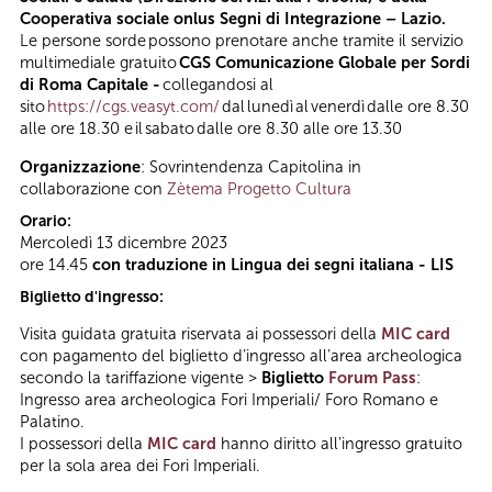
Cooperativa sociale onlus Segni di Integrazione – Lazio.
Le persone sorde possono prenotare anche tramite il servizio
multimediale gratuito
CGS Comunicazione Globale per Sordi
di Roma Capitale -
collegandosi al
sito
https://cgs.veasyt.com/
dal lunedì al venerdì dalle ore 8.30
alle ore 18.30 e il sabato dalle ore 8.30 alle ore 13.30
Organizzazione
: Sovrintendenza Capitolina in
collaborazione con
Zètema Progetto Cultura
Orario:
Mercoledì 13 dicembre 2023
ore 14.45
con traduzione in Lingua dei segni italiana - LIS
Biglietto d'ingresso:
Visita guidata gratuita riservata ai possessori della
MIC card
con pagamento del biglietto d’ingresso all’area archeologica
secondo la tariffazione vigente >
Biglietto
Forum Pass
:
Ingresso area archeologica Fori Imperiali/ Foro Romano e
Palatino.
I possessori della
MIC card
hanno diritto all'ingresso gratuito
per la sola area dei Fori Imperiali.