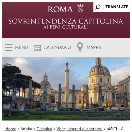
MENU
CALENDARIO
MAPPA
Home
»
Attività
»
Didattica
»
Visite, itinerari e laboratori
» aMICi - Ai