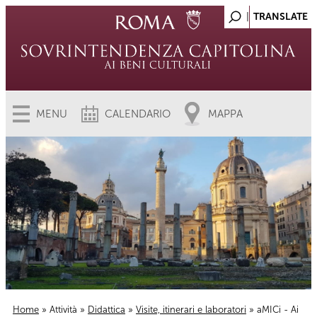
MENU
CALENDARIO
MAPPA
Home
»
Attività
»
Didattica
»
Visite, itinerari e laboratori
» aMICi - Ai