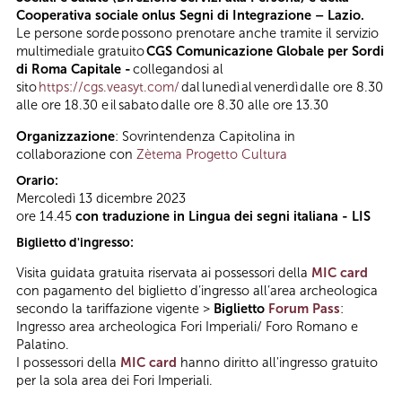
Cooperativa sociale onlus Segni di Integrazione – Lazio.
Le persone sorde possono prenotare anche tramite il servizio
multimediale gratuito
CGS Comunicazione Globale per Sordi
di Roma Capitale -
collegandosi al
sito
https://cgs.veasyt.com/
dal lunedì al venerdì dalle ore 8.30
alle ore 18.30 e il sabato dalle ore 8.30 alle ore 13.30
Organizzazione
: Sovrintendenza Capitolina in
collaborazione con
Zètema Progetto Cultura
Orario:
Mercoledì 13 dicembre 2023
ore 14.45
con traduzione in Lingua dei segni italiana - LIS
Biglietto d'ingresso:
Visita guidata gratuita riservata ai possessori della
MIC card
con pagamento del biglietto d’ingresso all’area archeologica
secondo la tariffazione vigente >
Biglietto
Forum Pass
:
Ingresso area archeologica Fori Imperiali/ Foro Romano e
Palatino.
I possessori della
MIC card
hanno diritto all'ingresso gratuito
per la sola area dei Fori Imperiali.