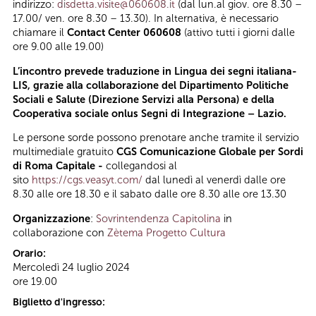
indirizzo:
disdetta.visite@060608.it
(dal lun.al giov. ore 8.30 –
17.00/ ven. ore 8.30 – 13.30). In alternativa, è necessario
chiamare il
Contact Center 060608
(attivo tutti i giorni dalle
ore 9.00 alle 19.00)
L’incontro prevede traduzione in Lingua dei segni italiana-
LIS, grazie alla collaborazione del Dipartimento Politiche
Sociali e Salute (Direzione Servizi alla Persona) e della
Cooperativa sociale onlus Segni di Integrazione – Lazio.
Le persone sorde possono prenotare anche tramite il servizio
multimediale gratuito
CGS Comunicazione Globale per Sordi
di Roma Capitale -
collegandosi al
sito
https://cgs.veasyt.com/
dal lunedì al venerdì dalle ore
8.30 alle ore 18.30 e il sabato dalle ore 8.30 alle ore 13.30
Organizzazione
:
Sovrintendenza Capitolina
in
collaborazione con
Zètema Progetto Cultura
Orario:
Mercoledì 24 luglio 2024
ore 19.00
Biglietto d'ingresso: