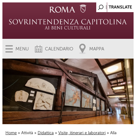
MENU
CALENDARIO
MAPPA
Home
»
Attività
»
Didattica
»
Visite, itinerari e laboratori
» Alla