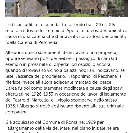
L’edificio, adibito a locanda, fu costruito fra il XII e il XIV
secolo a ridosso del Tempio di Apollo, e fu così denominato a
causa di una catena che sbarrava il vicolo allora denominato
“della Catena di Pescheria”.
All’epoca questi sbarramenti delimitavano una proprietà,
oppure venivano posti per evitare il passaggio di carri (ad
esempio in prossimità di ospedali od ospizi), o ancora,
quando si trovavano vicino a palazzi nobiliari, indicavano, se
tese, l’assenza del proprietario. Il toponimo “di Pescheria” si
riferisce invece all’allora adiacente mercato del pesce.
L’area fu poi completamente modificata a causa degli scavi
effettuati nel 1926-1933 in occasione dei lavori di isolamento
del Teatro di Marcello, e il vicolo scomparve nello stesso
1933: l’Albergo si trovò così isolato rispetto alla sua originale
compagine.
Già acquistato dal Comune di Roma nel 1929 per
l’allargamento della via del Mare, nel piano iniziale ne era