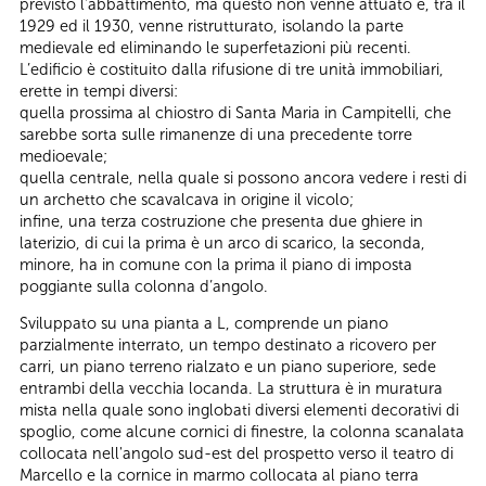
previsto l'abbattimento, ma questo non venne attuato e, tra il
1929 ed il 1930, venne ristrutturato, isolando la parte
medievale ed eliminando le superfetazioni più recenti.
L’edificio è costituito dalla rifusione di tre unità immobiliari,
erette in tempi diversi:
quella prossima al chiostro di Santa Maria in Campitelli, che
sarebbe sorta sulle rimanenze di una precedente torre
medioevale;
quella centrale, nella quale si possono ancora vedere i resti di
un archetto che scavalcava in origine il vicolo;
infine, una terza costruzione che presenta due ghiere in
laterizio, di cui la prima è un arco di scarico, la seconda,
minore, ha in comune con la prima il piano di imposta
poggiante sulla colonna d’angolo.
Sviluppato su una pianta a L, comprende un piano
parzialmente interrato, un tempo destinato a ricovero per
carri, un piano terreno rialzato e un piano superiore, sede
entrambi della vecchia locanda. La struttura è in muratura
mista nella quale sono inglobati diversi elementi decorativi di
spoglio, come alcune cornici di finestre, la colonna scanalata
collocata nell'angolo sud-est del prospetto verso il teatro di
Marcello e la cornice in marmo collocata al piano terra