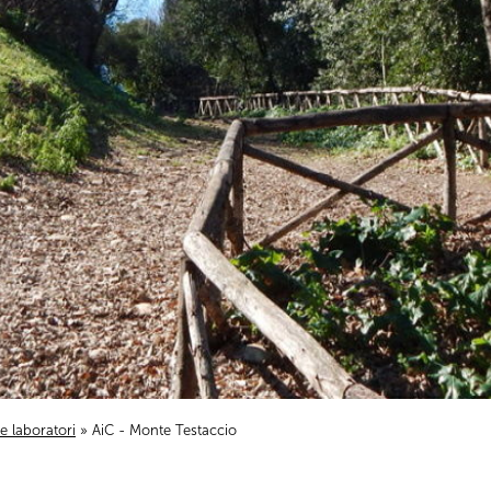
i e laboratori
» AiC - Monte Testaccio