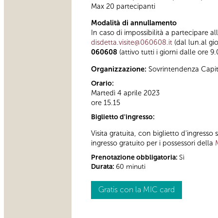
Max 20 partecipanti
Modalità di annullamento
In caso di impossibilità a partecipare al
disdetta.visite@060608.it
(dal lun.al gi
060608
(attivo tutti i giorni dalle ore 9
Organizzazione:
Sovrintendenza Capit
Orario:
Martedì 4 aprile 2023
ore 15.15
Biglietto d'ingresso:
Visita gratuita, con biglietto d'ingress
ingresso gratuito per i possessori della
Prenotazione obbligatoria:
Sì
Durata:
60 minuti
Gratis con la MIC card