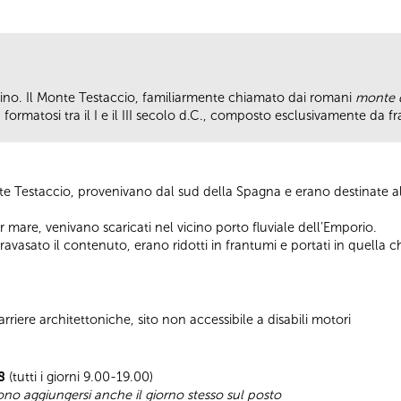
adino. Il Monte Testaccio, familiarmente chiamato dai romani
monte d
ormatosi tra il I e il III secolo d.C., composto esclusivamente da f
nte Testaccio, provenivano dal sud della Spagna e erano destinate al
r mare, venivano scaricati nel vicino porto fluviale dell’Emporio.
travasato il contenuto, erano ridotti in frantumi e portati in quella c
riere architettoniche, sito non accessibile a disabili motori
8
(tutti i giorni 9.00-19.00)
sono aggiungersi anche il giorno stesso sul posto