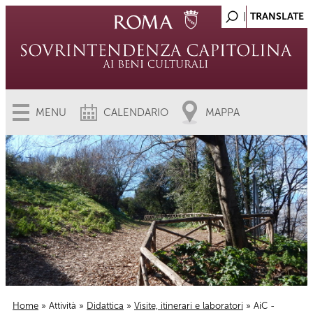
MENU
CALENDARIO
MAPPA
Home
»
Attività
»
Didattica
»
Visite, itinerari e laboratori
» AiC -