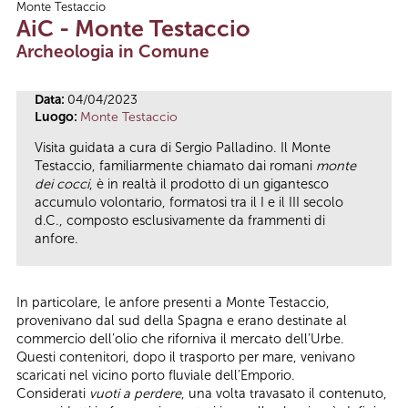
Monte Testaccio
Tu sei qui
AiC - Monte Testaccio
Archeologia in Comune
Data:
04/04/2023
Luogo:
Monte Testaccio
Visita guidata a cura di Sergio Palladino. Il Monte
Testaccio, familiarmente chiamato dai romani
monte
dei cocci
, è in realtà il prodotto di un gigantesco
accumulo volontario, formatosi tra il I e il III secolo
d.C., composto esclusivamente da frammenti di
anfore.
In particolare, le anfore presenti a Monte Testaccio,
provenivano dal sud della Spagna e erano destinate al
commercio dell’olio che riforniva il mercato dell’Urbe.
Questi contenitori, dopo il trasporto per mare, venivano
scaricati nel vicino porto fluviale dell’Emporio.
Considerati
vuoti a perdere
, una volta travasato il contenuto,