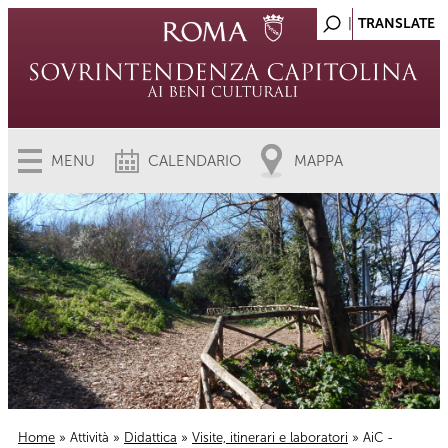
MENU
CALENDARIO
MAPPA
Home
»
Attività
»
Didattica
»
Visite, itinerari e laboratori
» AiC -