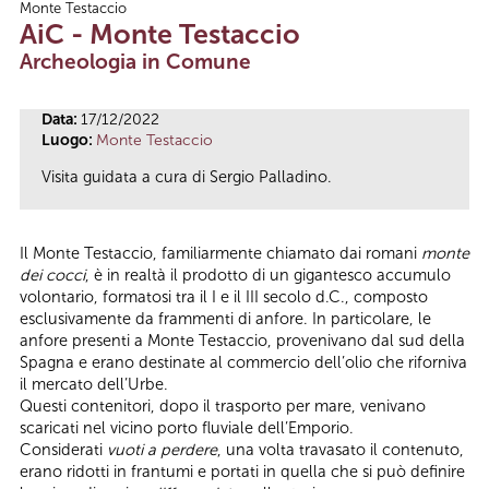
Monte Testaccio
Tu sei qui
AiC - Monte Testaccio
Archeologia in Comune
Data:
17/12/2022
Luogo:
Monte Testaccio
Visita guidata a cura di Sergio Palladino.
Il Monte Testaccio, familiarmente chiamato dai romani
monte
dei cocci
, è in realtà il prodotto di un gigantesco accumulo
volontario, formatosi tra il I e il III secolo d.C., composto
esclusivamente da frammenti di anfore. In particolare, le
anfore presenti a Monte Testaccio, provenivano dal sud della
Spagna e erano destinate al commercio dell’olio che riforniva
il mercato dell’Urbe.
Questi contenitori, dopo il trasporto per mare, venivano
scaricati nel vicino porto fluviale dell’Emporio.
Considerati
vuoti a perdere
, una volta travasato il contenuto,
erano ridotti in frantumi e portati in quella che si può definire