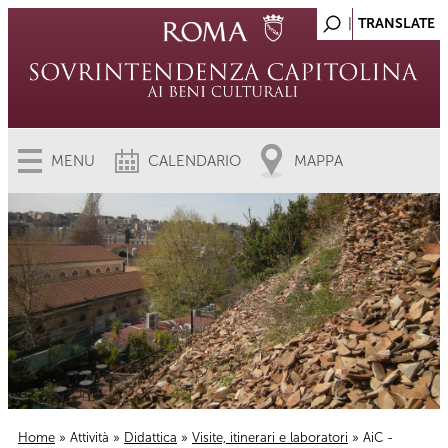
MENU
CALENDARIO
MAPPA
Home
»
Attività
»
Didattica
»
Visite, itinerari e laboratori
» AiC -