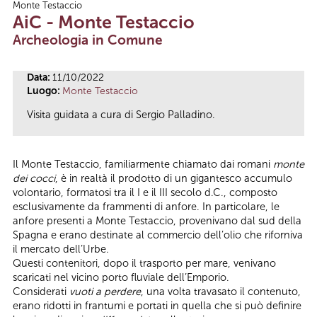
Monte Testaccio
Tu sei qui
AiC - Monte Testaccio
Archeologia in Comune
Data:
11/10/2022
Luogo:
Monte Testaccio
Visita guidata a cura di Sergio Palladino.
Il Monte Testaccio, familiarmente chiamato dai romani
monte
dei cocci
, è in realtà il prodotto di un gigantesco accumulo
volontario, formatosi tra il I e il III secolo d.C., composto
esclusivamente da frammenti di anfore. In particolare, le
anfore presenti a Monte Testaccio, provenivano dal sud della
Spagna e erano destinate al commercio dell’olio che riforniva
il mercato dell’Urbe.
Questi contenitori, dopo il trasporto per mare, venivano
scaricati nel vicino porto fluviale dell’Emporio.
Considerati
vuoti a perdere
, una volta travasato il contenuto,
erano ridotti in frantumi e portati in quella che si può definire