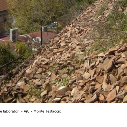
i e laboratori
» AiC - Monte Testaccio