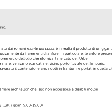
ino.
amato dai romani
monte dei cocci
, è in realtà il prodotto di un gig
esclusivamente da frammenti di anfore. In particolare, le anfore pres
ommercio dell’olio che riforniva il mercato dell’Urbe.
r mare, venivano scaricati nel vicino porto fluviale dell’Emporio.
travasato il contenuto, erano ridotti in frantumi e portati in quella c
riere architettoniche, sito non accessibile a disabili motori
8
(tutti i giorni 9.00-19.00)