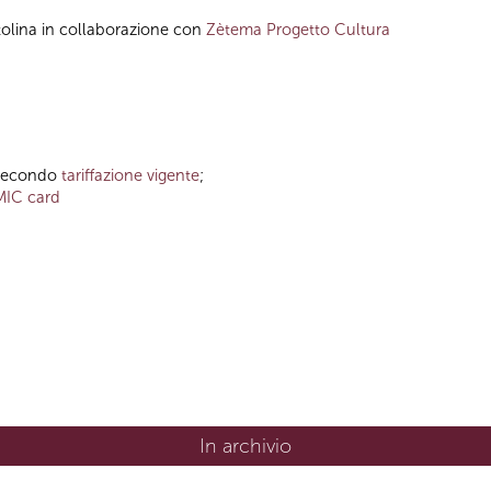
tolina in collaborazione con
Zètema Progetto Cultura
o secondo
tariffazione vigente
;
MIC card
In archivio