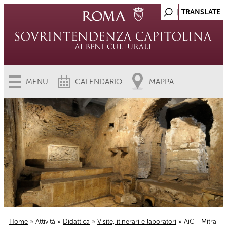
MENU
CALENDARIO
MAPPA
Home
»
Attività
»
Didattica
»
Visite, itinerari e laboratori
» AiC - Mitra