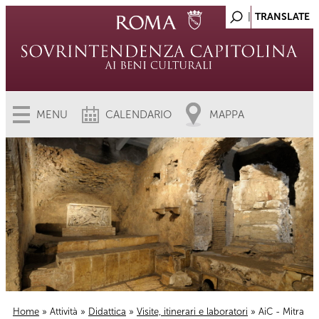
MENU
CALENDARIO
MAPPA
Home
»
Attività
»
Didattica
»
Visite, itinerari e laboratori
» AiC - Mitra