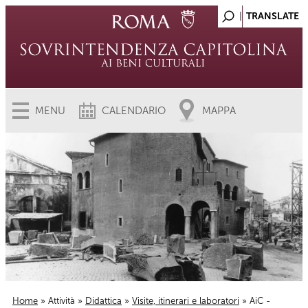
MENU
CALENDARIO
MAPPA
Home
»
Attività
»
Didattica
»
Visite, itinerari e laboratori
» AiC -