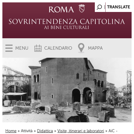
MENU
CALENDARIO
MAPPA
Home
»
Attività
»
Didattica
»
Visite, itinerari e laboratori
» AiC -