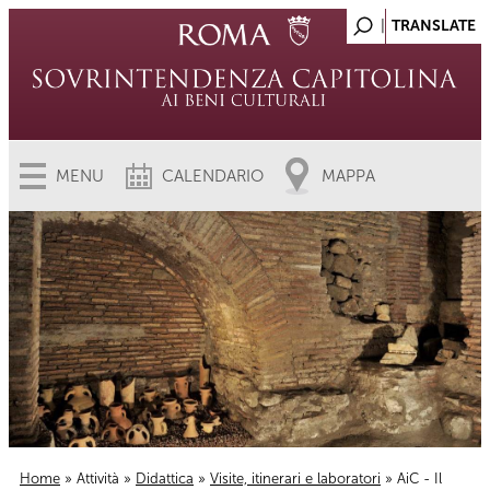
MENU
CALENDARIO
MAPPA
Home
»
Attività
»
Didattica
»
Visite, itinerari e laboratori
» AiC - Il