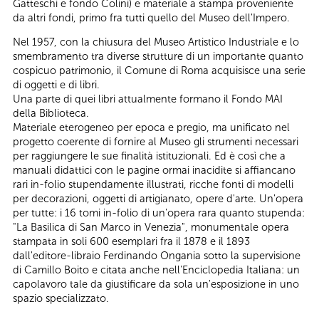
Gatteschi e fondo Colini) e materiale a stampa proveniente
da altri fondi, primo fra tutti quello del Museo dell'Impero.
Nel 1957, con la chiusura del Museo Artistico Industriale e lo
smembramento tra diverse strutture di un importante quanto
cospicuo patrimonio, il Comune di Roma acquisisce una serie
di oggetti e di libri.
Una parte di quei libri attualmente formano il Fondo MAI
della Biblioteca.
Materiale eterogeneo per epoca e pregio, ma unificato nel
progetto coerente di fornire al Museo gli strumenti necessari
per raggiungere le sue finalità istituzionali. Ed è così che a
manuali didattici con le pagine ormai inacidite si affiancano
rari in-folio stupendamente illustrati, ricche fonti di modelli
per decorazioni, oggetti di artigianato, opere d'arte. Un'opera
per tutte: i 16 tomi in-folio di un'opera rara quanto stupenda:
"La Basilica di San Marco in Venezia", monumentale opera
stampata in soli 600 esemplari fra il 1878 e il 1893
dall'editore-libraio Ferdinando Ongania sotto la supervisione
di Camillo Boito e citata anche nell'Enciclopedia Italiana: un
capolavoro tale da giustificare da sola un'esposizione in uno
spazio specializzato.