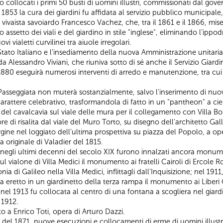
 collocati i primi 50 busti di uomini illustri, commissionati dal gove
1853 la cura dei giardini fu affidata al servizio pubblico municipale, i
 e vivaista savoiardo Francesco Vachez, che, tra il 1861 e il 1866, m
ssetto dei viali e del giardino in stile "inglese", eliminando l'ipp
 vialetti curvilinei tra aiuole irregolari.
ato Italiano e l'insediamento della nuova Amministrazione unitaria, 
 da Alessandro Viviani, che riuniva sotto di sé anche il Servizio Giardi
 1880 eseguirà numerosi interventi di arredo e manutenzione, tra cui 
a Passeggiata non muterà sostanzialmente, salvo l'inserimento di nuo
attere celebrativo, trasformandola di fatto in un "pantheon" a ciel
e del cavalcavia sul viale delle mura per il collegamento con Villa 
re di risalita dal viale del Muro Torto, su disegno dell'architetto Galli
ne nel loggiato dell'ultima prospettiva su piazza del Popolo, a ope
 originale di Valadier del 1815.
 negli ultimi decenni del secolo XIX furono innalzati ancora monum
 vialone di Villa Medici il monumento ai fratelli Cairoli di Ercole Ros
onia di Galileo nella Villa Medici, inflittagli dall'Inquisizione; nel 1
eretto in un giardinetto della terza rampa il monumento ai Liberi Co
nel 1913 fu collocata al centro di una fontana a scogliera nel giard
 1912.
o a Enrico Toti, opera di Arturo Dazzi.
el 1871, nuove esecuzioni e collocamenti di erme di uomini illustri, 