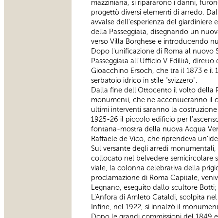
mazziniana, si ripararono i danni, furono
progettò diversi elementi di arredo. Dal 
avvalse dell'esperienza del giardiniere
della Passeggiata, disegnando un nuovo a
verso Villa Borghese e introducendo nuovi
Dopo l'unificazione di Roma al nuovo St
Passeggiata all'Ufficio V Edilità, diretto
Gioacchino Ersoch, che tra il 1873 e il
serbatoio idrico in stile "svizzero".
Dalla fine dell'Ottocento il volto dell
monumenti, che ne accentueranno il car
ultimi interventi saranno la costruzion
1925-26 il piccolo edificio per l'ascenso
fontana-mostra della nuova Acqua Vergi
Raffaele de Vico, che riprendeva un'idea
Sul versante degli arredi monumentali,
collocato nel belvedere semicircolare sul
viale, la colonna celebrativa della prigi
proclamazione di Roma Capitale, veniva 
Legnano, eseguito dallo scultore Botti; 
L'Anfora di Amleto Cataldi, scolpita nel
Infine, nel 1922, si innalzò il monument
Dopo le grandi commissioni del 1849 e d