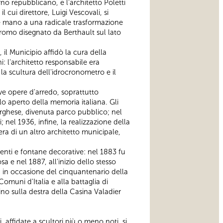
rno repubblicano, e l'architetto Poletti
l cui direttore, Luigi Vescovali, si
ise mano a una radicale trasformazione
odromo disegnato da Berthault sul lato
il Municipio affidò la cura della
ni: l'architetto responsabile era
la scultura dell'idrocronometro e il
ve opere d'arredo, soprattutto
o aperto della memoria italiana. Gli
Borghese, divenuta parco pubblico; nel
; nel 1936, infine, la realizzazione della
ra di un altro architetto municipale,
enti e fontane decorative: nel 1883 fu
a e nel 1887, all'inizio dello stesso
911, in occasione del cinquantenario della
muni d'Italia e alla battaglia di
ino sulla destra della Casina Valadier
affidate a scultori più o meno noti, si