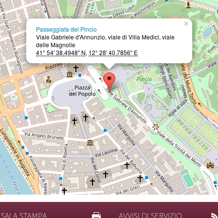
×
Passeggiata del Pincio
Viale Gabriele d'Annunzio, viale di Villa Medici, viale
delle Magnolie
41° 54' 38.4948" N
,
12° 28' 40.7856" E
SALA STAMPA
AVVISI DI SERVIZIO