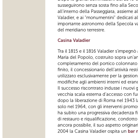
susseguirono senza sosta fino alla Se
all'interno della Passeggiata, assieme all
Valadier, e ai "monumentini" dedicati al
importante astronomo della Specola va
del meridiano terrestre.
Casina Valadier
Tra il 1815 e il 1816 Valadier s'impegnò
Maria del Popolo, costruito sopra un'anti
completamento del portico colonnato d'i
finito, il concessionario dell'attività r
utilizzato esclusivamente per la gesti
modifiche agli ambienti interni ed erano
Il successo riscontrato indusse i nuovi
vecchia scala esterna d'accesso con fu
dopo la liberazione di Roma nel 1943 la
solo nel 1964, con gli interventi promos
ha subito una progressiva decadenza fin
di restauro e riqualificazione, condotto
ancora possibile, il suo aspetto originari
2004 la Casina Valadier ospita un
bar 