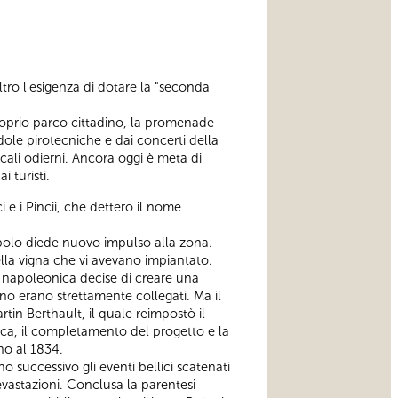
tro l'esigenza di dotare la "seconda
proprio parco cittadino, la promenade
dole pirotecniche e dai concerti della
ali odierni. Ancora oggi è meta di
 turisti.
i e i Pincii, che dettero il nome
opolo diede nuovo impulso alla zona.
della vigna che vi avevano impiantato.
e napoleonica decise di creare una
no erano strettamente collegati. Ma il
in Berthault, il quale reimpostò il
nica, il completamento del progetto e la
ino al 1834.
successivo gli eventi bellici scatenati
evastazioni. Conclusa la parentesi