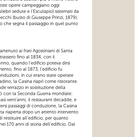
queste opere campeggiano oggi
uliebri sedute e l'Esculapio) sistemati da
Secchi (busto di Giuseppe Prinzi, 1879),
o che segna il passaggio in quel punto
rtenuto ai frati Agostiniani di Santa
trassero fino al 1834, con il
nno, quando l'edificio poteva dirsi
ento, fino al 1873, l'edificio fu
nduzioni, in cui erano state operate
adino, la Casina riaprì come ristorante.
de terrazzo in sostituzione della
minò con la Seconda Guerra mondiale:
si vent'anni, il restaurant decadde, e
iversi passaggi di conduzione, la Casina
ata riaperta dopo un attento intervento
restituire all'edificio, per quanto
ei 170 anni di storia dell'edificio. Dal