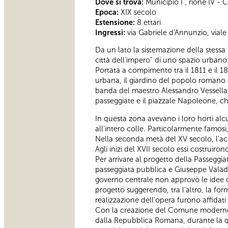
Dove si trova:
Municipio I , rione IV -
Epoca:
XIX secolo
Estensione:
8 ettari
Ingressi:
via Gabriele d'Annunzio, viale 
Da un lato la sistemazione della stessa
città dell'impero" di uno spazio urbano 
Portata a compimento tra il 1811 e il 1
urbana, il giardino del popolo romano c
banda del maestro Alessandro Vessella,
passeggiate e il piazzale Napoleone, che
In questa zona avevano i loro horti alcun
all'intero colle. Particolarmente famosi
Nella seconda metà del XV secolo, l'acq
Agli inizi del XVII secolo essi costruir
Per arrivare al progetto della Passeggi
passeggiata pubblica e Giuseppe Valadie
governo centrale non approvò le idee co
progetto suggerendo, tra l'altro, la fo
realizzazione dell'opera furono affidati
Con la creazione del Comune moderno, ne
dalla Repubblica Romana, durante la qua