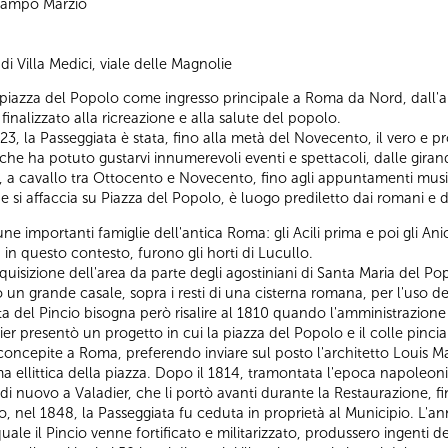
 Campo Marzio
di Villa Medici, viale delle Magnolie
 piazza del Popolo come ingresso principale a Roma da Nord, dall'al
finalizzato alla ricreazione e alla salute del popolo.
823, la Passeggiata è stata, fino alla metà del Novecento, il vero e 
he ha potuto gustarvi innumerevoli eventi e spettacoli, dalle giran
 a cavallo tra Ottocento e Novecento, fino agli appuntamenti music
 si affaccia su Piazza del Popolo, è luogo prediletto dai romani e dai
e importanti famiglie dell'antica Roma: gli Acili prima e poi gli Anic
, in questo contesto, furono gli horti di Lucullo.
uisizione dell'area da parte degli agostiniani di Santa Maria del P
ono un grande casale, sopra i resti di una cisterna romana, per l'uso 
ata del Pincio bisogna però risalire al 1810 quando l'amministrazion
r presentò un progetto in cui la piazza del Popolo e il colle pincia
ncepite a Roma, preferendo inviare sul posto l'architetto Louis Mart
rma ellittica della piazza. Dopo il 1814, tramontata l'epoca napoleo
 di nuovo a Valadier, che li portò avanti durante la Restaurazione, f
l 1848, la Passeggiata fu ceduta in proprietà al Municipio. L'anno 
le il Pincio venne fortificato e militarizzato, produssero ingenti d