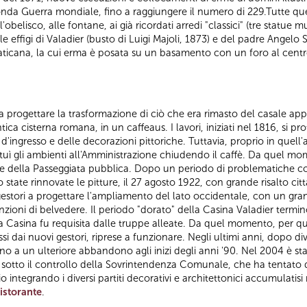
conda Guerra mondiale, fino a raggiungere il numero di 229.Tutte 
'obelisco, alle fontane, ai già ricordati arredi "classici" (tre statue m
le effigi di Valadier (busto di Luigi Majoli, 1873) e del padre Angelo 
ticana, la cui erma è posata su un basamento con un foro al centr
 a progettare la trasformazione di ciò che era rimasto del casale appa
ca cisterna romana, in un caffeaus. I lavori, iniziati nel 1816, si pro
ngresso e delle decorazioni pittoriche. Tuttavia, proprio in quell'a
estituì gli ambienti all'Amministrazione chiudendo il caffè. Da quel mom
one della Passeggiata pubblica. Dopo un periodo di problematiche co
 state rinnovate le pitture, il 27 agosto 1922, con grande risalto citt
 gestori a progettare l'ampliamento del lato occidentale, con un gran
nzioni di belvedere. Il periodo "dorato" della Casina Valadier ter
 Casina fu requisita dalle truppe alleate. Da quel momento, per qua
si dai nuovi gestori, riprese a funzionare. Negli ultimi anni, dopo d
o a un ulteriore abbandono agli inizi degli anni '90. Nel 2004 è st
 sotto il controllo della Sovrintendenza Comunale, che ha tentato di 
o integrando i diversi partiti decorativi e architettonici accumulatisi n
ristorante
.