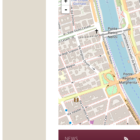
+
-
NEWS