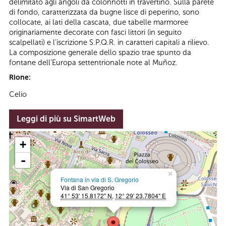
delimitato agli angoli da colonnotti in travertino. Sulla parete
di fondo, caratterizzata da bugne lisce di peperino, sono
collocate, ai lati della cascata, due tabelle marmoree
originariamente decorate con fasci littori (in seguito
scalpellati) e l’iscrizione S.P.Q.R. in caratteri capitali a rilievo.
La composizione generale dello spazio trae spunto da
fontane dell’Europa settentrionale note al Muñoz.
Rione:
Celio
Leggi di più su SimartWeb
+
-
×
Fontana in via di S. Gregorio
Via di San Gregorio
41° 53' 15.8172" N
,
12° 29' 23.7804" E