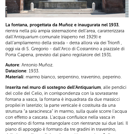
La fontana, progettata da Muñoz e inaugurata nel 1933
,
rientra nella più ampia sistemazione dell’area, caratterizzata
dall’Antiquarium comunale (riaperto nel 1929) e
dall’ampliamento della strada - detta allora via dei Trionfi ,
oggi via di S. Gregorio - dall’Arco di Costantino a piazzale di
Porta Capena, previsto dal piano regolatore del 1931.
Autore
: Antonio Muñoz.
Datazione
: 1933.
Materiali
: marmo bianco, serpentino, travertino, peperino.
Inserita nel muro di sostegno dell’Antiquarium
, alle pendici
del colle del Celio, in corrispondenza con la sovrastante
fontana a vasca, la fontana è inquadrata da due massicci
propilei in laterizio; la parte verticale è costituita da una
struttura “a saracinesca” in marmo, sulla quale scorre l’acqua
con effetto a cascata. L’acqua confluisce nella vasca in
serpentino di forma rettangolare con rientranze sui due lati. Il
piano di appoggio è formato da tre gradini in travertino,