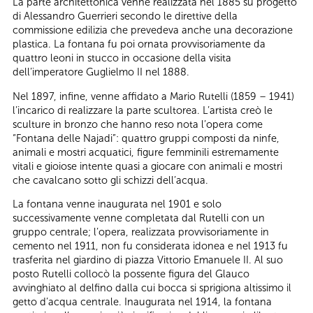
La parte architettonica venne realizzata nel 1885 su progetto
di Alessandro Guerrieri secondo le direttive della
commissione edilizia che prevedeva anche una decorazione
plastica. La fontana fu poi ornata provvisoriamente da
quattro leoni in stucco in occasione della visita
dell’imperatore Guglielmo II nel 1888.
Nel 1897, infine, venne affidato a Mario Rutelli (1859 – 1941)
l’incarico di realizzare la parte scultorea. L’artista creò le
sculture in bronzo che hanno reso nota l’opera come
“Fontana delle Najadi”: quattro gruppi composti da ninfe,
animali e mostri acquatici, figure femminili estremamente
vitali e gioiose intente quasi a giocare con animali e mostri
che cavalcano sotto gli schizzi dell’acqua.
La fontana venne inaugurata nel 1901 e solo
successivamente venne completata dal Rutelli con un
gruppo centrale; l’opera, realizzata provvisoriamente in
cemento nel 1911, non fu considerata idonea e nel 1913 fu
trasferita nel giardino di piazza Vittorio Emanuele II. Al suo
posto Rutelli collocò la possente figura del Glauco
avvinghiato al delfino dalla cui bocca si sprigiona altissimo il
getto d’acqua centrale. Inaugurata nel 1914, la fontana