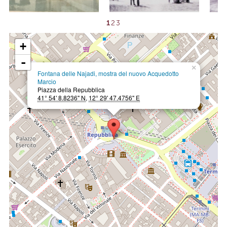
1
2
3
+
-
×
Fontana delle Najadi, mostra del nuovo Acquedotto
Marcio
Piazza della Repubblica
41° 54' 8.8236" N
,
12° 29' 47.4756" E