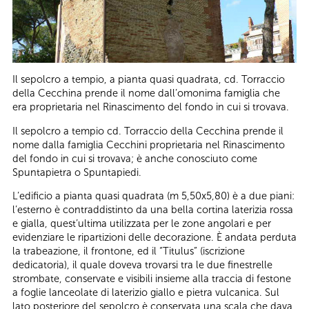
Il sepolcro a tempio, a pianta quasi quadrata, cd. Torraccio
della Cecchina prende il nome dall’omonima famiglia che
era proprietaria nel Rinascimento del fondo in cui si trovava.
Il sepolcro a tempio cd. Torraccio della Cecchina prende il
nome dalla famiglia Cecchini proprietaria nel Rinascimento
del fondo in cui si trovava; è anche conosciuto come
Spuntapietra o Spuntapiedi.
L’edificio a pianta quasi quadrata (m 5,50x5,80) è a due piani:
l’esterno è contraddistinto da una bella cortina laterizia rossa
e gialla, quest’ultima utilizzata per le zone angolari e per
evidenziare le ripartizioni delle decorazione. È andata perduta
la trabeazione, il frontone, ed il “Titulus” (iscrizione
dedicatoria), il quale doveva trovarsi tra le due finestrelle
strombate, conservate e visibili insieme alla traccia di festone
a foglie lanceolate di laterizio giallo e pietra vulcanica. Sul
lato posteriore del sepolcro è conservata una scala che dava