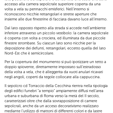
accesso alla camera sepolcrale superiore coperta da una
volta a vela su pennacchi emisferici. Nell’interno si
riconoscono nicchie rettangolari e strette aperture che
insieme alle due finestrine di facciata davano luce all’interno.
Dal lato opposto rispetto alla strada si accede nell’ambiente
inferiore attraverso un piccolo vestibolo: la camera sepolcrale
è coperta con volta a crociera, ed illuminata da due piccole
finestre strombate. Su ciascun lato sono nicchie per la
deposizione dei defunti, rettangolari, eccetto quella del lato
Nord-Est che è semicircolare.
Per la copertura del monumento si può ipotizzare un tetto a
doppio spiovente, direttamente impostato sull’estradosso
della volta a vela, che è alleggerita da vuoti anulari ricavati
negli angoli, coperti da tegole collocate alla cappuccina.
Il sepolcro cd Torraccio della Cecchina rientra nella tipologia
degli edifici funebri “a tempio” ampiamente diffusi nell’area
urbana e suburbana di Roma verso la metà del II secolo,
caratterizzati oltre che dalla sovrapposizione di camere
sepolcrali, anche da un acceso decorativismo realizzato
mediante l’utilizzo di mattoni di differenti colori e da lastre