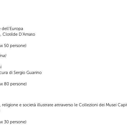
 dell’Europa
o, Clotilde D’Amato
ax 50 persone)
ina)
i
 cura di Sergio Guarino
ax 80 persone)
 religione e società illustrate attraverso le Collezioni dei Musei Cap
i
ax 30 persone)