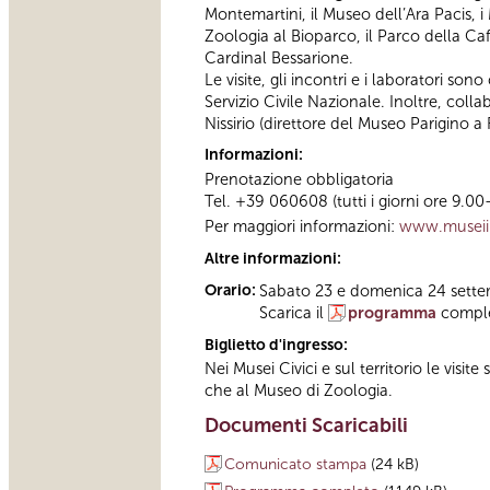
Montemartini, il Museo dell’Ara Pacis, i
Zoologia al Bioparco, il Parco della Caff
Cardinal Bessarione.
Le visite, gli incontri e i laboratori son
Servizio Civile Nazionale. Inoltre, col
Nissirio (direttore del Museo Parigino 
Informazioni:
Prenotazione obbligatoria
Tel. +39 060608 (tutti i giorni ore 9.00
Per maggiori informazioni:
www.museii
Altre informazioni:
Orario:
Sabato 23 e domenica 24 sett
Scarica il
programma
compl
Biglietto d'ingresso:
Nei Musei Civici e sul territorio le visi
che al Museo di Zoologia.
Documenti Scaricabili
Comunicato stampa
(24 kB)