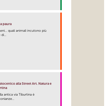
link
da paura
eleni… quali animali incutono più
di...
link
stocenico alla Street Art. Natura e
rtina
lla antica via Tiburtina è
onianze...