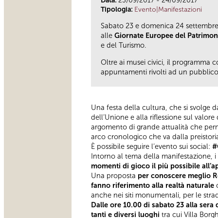
Data:
23/09/2017 - 24/09/2017
Tipologia:
Evento|Manifestazioni
Sabato 23 e domenica 24 settembre l
alle
Giornate Europee del Patrimon
e del Turismo.
Oltre ai musei civici, il programma co
appuntamenti rivolti ad un pubblico 
Una festa della cultura, che si svolge da
dell’Unione e alla riflessione sul valor
argomento di grande attualità che perm
arco cronologico che va dalla preistor
È possibile seguire l’evento sui social:
#G
Intorno al tema della manifestazione, i
momenti di gioco il più possibile all’a
Una proposta
per conoscere meglio Rom
fanno riferimento alla realtà naturale
c
anche nei siti monumentali, per le strad
Dalle ore 10.00 di sabato 23 alla ser
tanti e diversi luoghi
tra cui Villa Borg