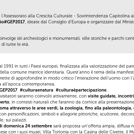
’Assessorato alla Crescita Culturale - Sovrintendenza Capitolina ai
io
#GEP2017
, ideate dal Consiglio d’Europa e organizzate dal Ministe
involge siti archeologici e monumentali, ville storiche e parchi central
di tutte le età.
l 1991 in tutti i Paesi europei, finalizzata alla valorizzazione del p
e della comune matrice identitaria. Quest’anno il tema della manifest
ette di approfondire in modo critico l’interazione dell’uomo con l
ia all’epoca contemporanea.
EP2017 #culturaenatura #culturaèpartecipazione
.
 visitatori saranno coinvolti attivamente, con
visite guidate, incontr
perto
, in contesti naturali che faranno da cornice alla presentazion
a attraverso le aree verdi, la zoologia, fino alla paleontologia,
on personificazioni, simboli e allegorie pittoriche, scultoree, decor
e, sui palazzi.
a di domenica 24 settembre
sarà proposta un’offerta ampia, diffusa n
hese con i suoi musei, Villa Torlonia con la Casina delle Civette, il