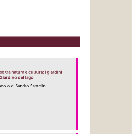
e tra natura e cultura: i giardini
l Giardino del lago
ano o di Sandro Santolini
link