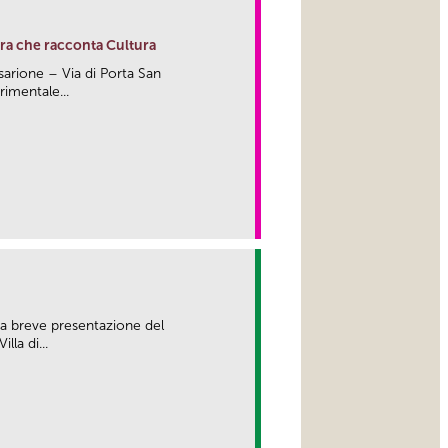
ura che racconta Cultura
sarione – Via di Porta San
rimentale...
link
una breve presentazione del
la di...