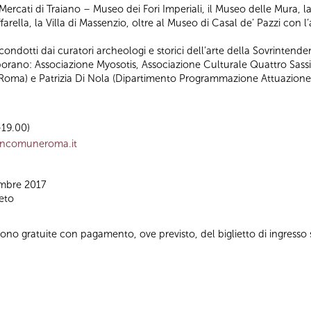
 Mercati di Traiano – Museo dei Fori Imperiali, il Museo delle Mura, l
arella, la Villa di Massenzio, oltre al Museo di Casal de’ Pazzi con l
o condotti dai curatori archeologi e storici dell’arte della Sovrintende
laborano: Associazione Myosotis, Associazione Culturale Quattro Sass
a Roma) e Patrizia Di Nola (Dipartimento Programmazione Attuazione
-19.00)
ncomuneroma.it
embre 2017
eto
te sono gratuite con pagamento, ove previsto, del biglietto di ingress