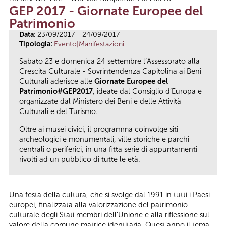
GEP 2017 - Giornate Europee del
Tu sei qui
Patrimonio
Data:
23/09/2017 - 24/09/2017
Tipologia:
Evento|Manifestazioni
Sabato 23 e domenica 24 settembre l’Assessorato alla
Crescita Culturale - Sovrintendenza Capitolina ai Beni
Culturali
aderisce alle
Giornate Europee del
Patrimonio
#GEP2017
, ideate dal Consiglio d’Europa e
organizzate dal Ministero dei Beni e delle Attività
Culturali e del Turismo.
Oltre ai musei civici, il programma coinvolge siti
archeologici e monumentali, ville storiche e parchi
centrali o periferici, in una fitta serie di appuntamenti
rivolti ad un pubblico di tutte le età.
Una festa della cultura, che si svolge dal 1991 in tutti i Paesi
europei, finalizzata alla valorizzazione del patrimonio
culturale degli Stati membri dell’Unione e alla riflessione sul
valore della comune matrice identitaria. Quest’anno il tema