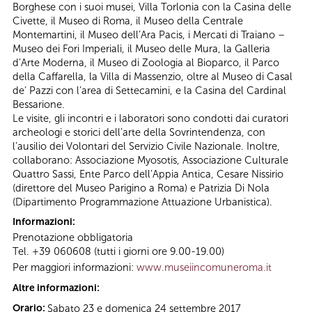
Borghese con i suoi musei, Villa Torlonia con la Casina delle
Civette, il Museo di Roma, il Museo della Centrale
Montemartini, il Museo dell’Ara Pacis, i Mercati di Traiano –
Museo dei Fori Imperiali, il Museo delle Mura, la Galleria
d’Arte Moderna, il Museo di Zoologia al Bioparco, il Parco
della Caffarella, la Villa di Massenzio, oltre al Museo di Casal
de’ Pazzi con l’area di Settecamini, e la Casina del Cardinal
Bessarione.
Le visite, gli incontri e i laboratori sono condotti dai curatori
archeologi e storici dell’arte della Sovrintendenza, con
l’ausilio dei Volontari del Servizio Civile Nazionale. Inoltre,
collaborano: Associazione Myosotis, Associazione Culturale
Quattro Sassi, Ente Parco dell’Appia Antica, Cesare Nissirio
(direttore del Museo Parigino a Roma) e Patrizia Di Nola
(Dipartimento Programmazione Attuazione Urbanistica).
Informazioni:
Prenotazione obbligatoria
Tel. +39 060608 (tutti i giorni ore 9.00-19.00)
Per maggiori informazioni:
www.museiincomuneroma.it
Altre informazioni:
Orario:
Sabato 23 e domenica 24 settembre 2017