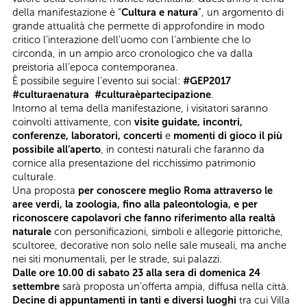
della manifestazione è “
Cultura e natura
”, un argomento di
grande attualità che permette di approfondire in modo
critico l’interazione dell’uomo con l’ambiente che lo
circonda, in un ampio arco cronologico che va dalla
preistoria all’epoca contemporanea.
È possibile seguire l’evento sui social:
#GEP2017
#culturaenatura #culturaèpartecipazione
.
Intorno al tema della manifestazione, i visitatori saranno
coinvolti attivamente, con
visite guidate, incontri,
conferenze, laboratori, concerti
e
momenti di gioco il più
possibile all’aperto
, in contesti naturali che faranno da
cornice alla presentazione del ricchissimo patrimonio
culturale.
Una proposta
per conoscere meglio Roma attraverso le
aree verdi, la zoologia, fino alla paleontologia, e per
riconoscere capolavori che fanno riferimento alla realtà
naturale
con personificazioni, simboli e allegorie pittoriche,
scultoree, decorative non solo nelle sale museali, ma anche
nei siti monumentali, per le strade, sui palazzi.
Dalle ore 10.00 di sabato 23 alla sera di domenica 24
settembre
sarà proposta un’offerta ampia, diffusa nella città.
Decine di appuntamenti in tanti e diversi luoghi
tra cui Villa