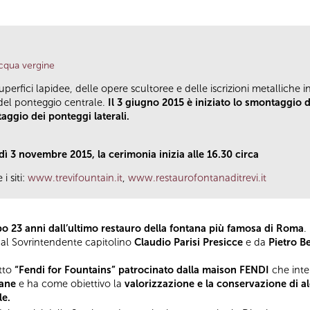
acqua vergine
uperfici lapidee, delle opere scultoree e delle iscrizioni metalliche 
el ponteggio centrale.
Il 3 giugno 2015 è iniziato lo smontaggio 
aggio dei ponteggi laterali.
ì 3 novembre 2015, la cerimonia inizia alle 16.30 circa
i siti:
www.trevifountain.it
,
www.restaurofontanaditrevi.it
o 23 anni dall’ultimo restauro della fontana più famosa di Roma
.
dal Sovrintendente capitolino
Claudio Parisi Presicce
e da
Pietro B
etto
“Fendi for Fountains” patrocinato dalla maison FENDI
che inte
tane
e ha come obiettivo la
valorizzazione e la conservazione di a
le.