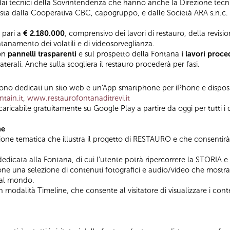
 dai tecnici della Sovrintendenza che hanno anche la Direzione tecni
mposta dalla Cooperativa CBC, capogruppo, e dalle Società ARA s.n.c.
 pari a
€ 2.180.000
, comprensivo dei lavori di restauro, della revis
lontanamento dei volatili e di videosorveglianza.
con
pannelli trasparenti
e sul prospetto della Fontana
i lavori proc
aterali. Anche sulla scogliera il restauro procederà per fasi.
 sono dedicati un sito web e un'App smartphone per iPhone e disposit
tain.it
,
www.restaurofontanaditrevi.it
scaricabile gratuitamente su Google Play a partire da oggi per tutti i
ne
ione tematica che illustra il progetto di RESTAURO e che consentirà
 dedicata alla Fontana, di cui l'utente potrà ripercorrere la STORIA
e una selezione di contenuti fotografici e audio/video che mostra 
 al mondo.
 in modalità Timeline, che consente al visitatore di visualizzare i co