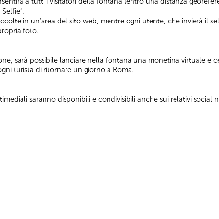
ntirà a tutti i visitatori della fontana (entro una distanza georefer
 Selfie”.
accolte in un’area del sito web, mentre ogni utente, che invierà il sel
propria foto.
e, sarà possibile lanciare nella fontana una monetina virtuale e ce
 ogni turista di ritornare un giorno a Roma.
ediali saranno disponibili e condivisibili anche sui relativi social 