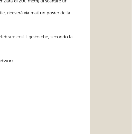
enziata di 200 metri) di scattare un
fie, riceverà via mail un poster della
lebrare così il gesto che, secondo la
network: