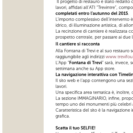
Il progetto di restauro è stato redatto
lavori, affidati all’ATI “Trevintre”, co
completati entro l’autunno del 2015
.
L’importo complessivo dell’intervento è
idrico, di illuminazione artistica, di al
La recinzione di cantiere è realizzata 
prospetto centrale, per passare ai due l
Il cantiere si racconta
Alla Fontana di Trevi e al suo restauro
raggiungibile agli indirizzi
www.trevifoun
L’App “
Fontana di Trevi
” sarà, invece, 
settimana anche su App store.
La navigazione interattiva con Timeli
Il sito web e l’app contengono una sez
lavori.
Una specifica area tematica è, inoltre,
La sezione IMMAGINARIO, infine, propon
tempo uno dei monumenti più celebri
Caratteristica del sito è la navigazione
grafica.
Scatta il tuo SELFIE!