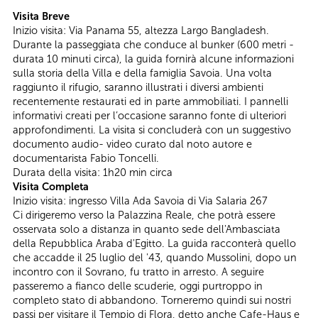
Visita Breve
Inizio visita: Via Panama 55, altezza Largo Bangladesh.
Durante la passeggiata che conduce al bunker (600 metri -
durata 10 minuti circa), la guida fornirà alcune informazioni
sulla storia della Villa e della famiglia Savoia. Una volta
raggiunto il rifugio, saranno illustrati i diversi ambienti
recentemente restaurati ed in parte ammobiliati. I pannelli
informativi creati per l’occasione saranno fonte di ulteriori
approfondimenti. La visita si concluderà con un suggestivo
documento audio- video curato dal noto autore e
documentarista Fabio Toncelli.
Durata della visita: 1h20 min circa
Visita Completa
Inizio visita: ingresso Villa Ada Savoia di Via Salaria 267
Ci dirigeremo verso la Palazzina Reale, che potrà essere
osservata solo a distanza in quanto sede dell'Ambasciata
della Repubblica Araba d'Egitto. La guida racconterà quello
che accadde il 25 luglio del '43, quando Mussolini, dopo un
incontro con il Sovrano, fu tratto in arresto. A seguire
passeremo a fianco delle scuderie, oggi purtroppo in
completo stato di abbandono. Torneremo quindi sui nostri
passi per visitare il Tempio di Flora, detto anche Cafe-Haus e