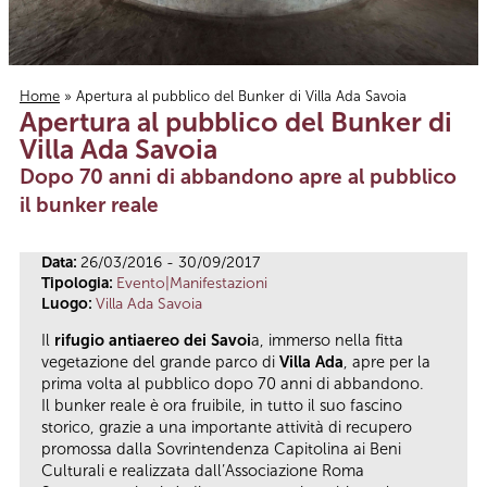
Home
» Apertura al pubblico del Bunker di Villa Ada Savoia
Apertura al pubblico del Bunker di
Tu sei qui
Villa Ada Savoia
Dopo 70 anni di abbandono apre al pubblico
il bunker reale
Data:
26/03/2016 - 30/09/2017
Tipologia:
Evento|Manifestazioni
Luogo:
Villa Ada Savoia
Il
rifugio antiaereo dei Savoi
a, immerso nella fitta
vegetazione del grande parco di
Villa Ada
, apre per la
prima volta al pubblico dopo 70 anni di abbandono.
Il bunker reale è ora fruibile, in tutto il suo fascino
storico, grazie a una importante attività di recupero
promossa dalla Sovrintendenza Capitolina ai Beni
Culturali e realizzata dall’Associazione Roma