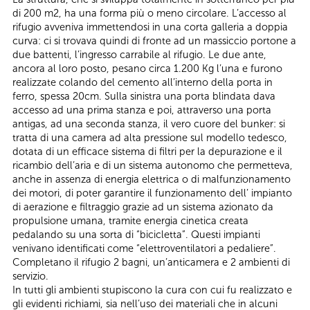
di 200 m2, ha una forma più o meno circolare. L’accesso al
rifugio avveniva immettendosi in una corta galleria a doppia
curva: ci si trovava quindi di fronte ad un massiccio portone a
due battenti, l’ingresso carrabile al rifugio. Le due ante,
ancora al loro posto, pesano circa 1.200 Kg l’una e furono
realizzate colando del cemento all’interno della porta in
ferro, spessa 20cm. Sulla sinistra una porta blindata dava
accesso ad una prima stanza e poi, attraverso una porta
antigas, ad una seconda stanza, il vero cuore del bunker: si
tratta di una camera ad alta pressione sul modello tedesco,
dotata di un efficace sistema di filtri per la depurazione e il
ricambio dell’aria e di un sistema autonomo che permetteva,
anche in assenza di energia elettrica o di malfunzionamento
dei motori, di poter garantire il funzionamento dell’ impianto
di aerazione e filtraggio grazie ad un sistema azionato da
propulsione umana, tramite energia cinetica creata
pedalando su una sorta di “bicicletta”. Questi impianti
venivano identificati come “elettroventilatori a pedaliere”.
Completano il rifugio 2 bagni, un’anticamera e 2 ambienti di
servizio.
In tutti gli ambienti stupiscono la cura con cui fu realizzato e
gli evidenti richiami, sia nell’uso dei materiali che in alcuni