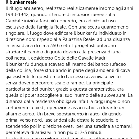
Il bunker reale
Il rifugio antiaereo, realizzato realisticamente intorno agli anni
1940-1942, quando il timore di incursioni aeree sulla
Capitale iniziò a farsi più concreto, era adibito ad uso
esclusivo della famiglia Reale. Con una scelta quantomeno
singolare, il luogo dove edificare il bunker fu individuato in
direzione nord rispetto alla Palazzina Reale, ad una distanza
in linea d'aria di circa 350 metri. I progettisti poterono
sfruttare il cambio di quota dovuto alla presenza di una
collinetta, il cosiddetto Colle delle Cavalle Madri.
Il bunker fu dunque scavato all'interno del banco tufaceo
della collina, forse sfruttando in parte degli ambienti di cava
già esistenti. In questo modo l'accesso avveniva a livello,
senza dover percorrere scale o rampe. La principale
particolarità del bunker, grazie a questa caratteristica, era
quella di poter accogliere al suo interno delle autovetture. La
distanza dalla residenza obbligava infatti a raggiungerlo non
certamente a piedi, operazione assai rischiosa durante un
allarme aereo. Un breve spostamento in auto, dirigendo
prima verso nord, lasciandosi alla destra le scuderie, e
scendendo poi in direzione ovest per una stradina a tornanti,
permetteva di arrivarvi in non più di 2-3 minuti.
La struttura, che si sviluppa totalmente in sotterraneo per più