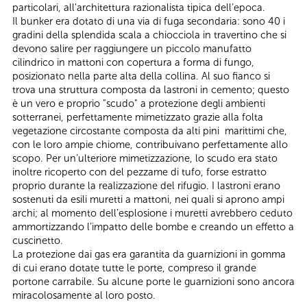
particolari, all'architettura razionalista tipica dell’epoca.
Il bunker era dotato di una via di fuga secondaria: sono 40 i
gradini della splendida scala a chiocciola in travertino che si
devono salire per raggiungere un piccolo manufatto
cilindrico in mattoni con copertura a forma di fungo,
posizionato nella parte alta della collina. Al suo fianco si
trova una struttura composta da lastroni in cemento; questo
è un vero e proprio "scudo" a protezione degli ambienti
sotterranei, perfettamente mimetizzato grazie alla folta
vegetazione circostante composta da alti pini marittimi che,
con le loro ampie chiome, contribuivano perfettamente allo
scopo. Per un’ulteriore mimetizzazione, lo scudo era stato
inoltre ricoperto con del pezzame di tufo, forse estratto
proprio durante la realizzazione del rifugio. I lastroni erano
sostenuti da esili muretti a mattoni, nei quali si aprono ampi
archi; al momento dell’esplosione i muretti avrebbero ceduto
ammortizzando l’impatto delle bombe e creando un effetto a
cuscinetto.
La protezione dai gas era garantita da guarnizioni in gomma
di cui erano dotate tutte le porte, compreso il grande
portone carrabile. Su alcune porte le guarnizioni sono ancora
miracolosamente al loro posto.