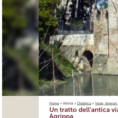
Home
»
Attività
»
Didattica
»
Visite, itinerar
Un tratto dell'antica
Tu sei qui
Agrippa