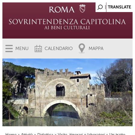
MENU
CALENDARIO
MAPPA
Home
»
Attività
»
Didattica
»
Visite, itinerari e laboratori
» Un tratto