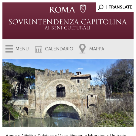
MENU
CALENDARIO
MAPPA
Home
»
Attività
»
Didattica
»
Visite, itinerari e laboratori
» Un tratto