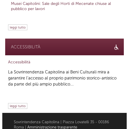
Musei Capitolini: Sale degli Horti di Mecenate chiuse al
pubblico per lavori
leggi tutto
ACCESSIBILITÀ
Accessibilità
La Sovrintendenza Capitolina ai Beni Culturali mira a
garantire l’accesso al proprio patrimonio storico-artistico
da parte del più ampio pubblico...
leggi tutto
Sovrintendenza Capitolina | Piazza Lovatelli 35 - 00186
Roma |
Amministrazione trasparente