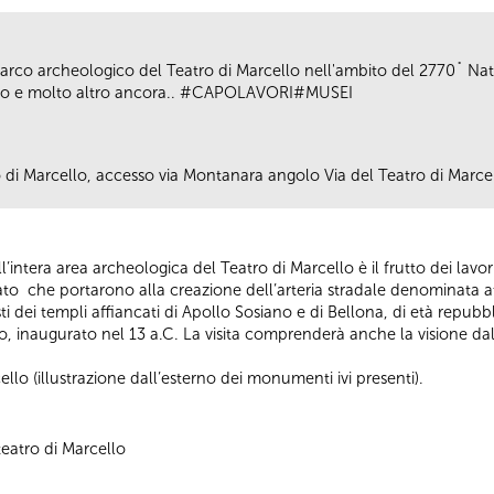
al parco archeologico del Teatro di Marcello nell'ambito del 2770˚ N
o e molto altro ancora.. #CAPOLAVORI#MUSEI
o di Marcello, accesso via Montanara angolo Via del Teatro di Marce
l’intera area archeologica del Teatro di Marcello è il frutto dei lavo
ato che portarono alla creazione dell’arteria stradale denominata a
resti dei templi affiancati di Apollo Sosiano e di Bellona, di età repubb
ello, inaugurato nel 13 a.C. La visita comprenderà anche la visione dal
cello (illustrazione dall’esterno dei monumenti ivi presenti).
eatro di Marcello