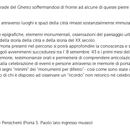
strade del Ghetto soffermandosi di fronte ad alcune di queste pietre 
ge attraverso luoghi e spazi della città rimasti sostanzialmente immuta
 epigrafiche, elementi monumentali, osservazioni del paesaggio urban
a storia della città e della storia del XX secolo.
moria presenti nel percorso si potrà approfondire la conoscenza e sti
oli avvenimenti succedutesi tra l’ 8 settembre ’43 e i primi mesi del 
emorie, testimonianze orali e permetterà di comprendere articolazio
alla celebrazione di eventi e persone attraverso le memorie di porta 
ai segni “minimi” dei “monumenti per difetto”- così come sono state 
di chi è disposto ad osservare un “ricordo” non retorico né celebrat
Persichetti (Porta S. Paolo lato ingresso museo)