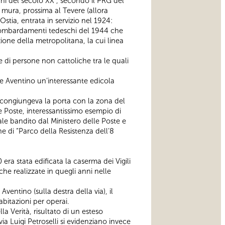
cenni del secolo XX , secondo il PRG del
e mura, prossima al Tevere (allora
 Ostia, entrata in servizio nel 1924:
ai bombardamenti tedeschi del 1944 che
zione della metropolitana, la cui linea
ie di persone non cattoliche tra le quali
ale Aventino un’interessante edicola
0, congiungeva la porta con la zona del
le Poste, interessantissimo esempio di
le bandito dal Ministero delle Poste e
 di “Parco della Resistenza dell’8
ra stata edificata la caserma dei Vigili
iche realizzate in quegli anni nelle
Aventino (sulla destra della via), il
abitazioni per operai.
a Verità, risultato di un esteso
ia Luigi Petroselli si evidenziano invece