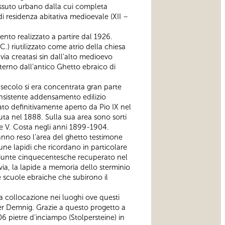
 tessuto urbano dalla cui completa
i residenza abitativa medioevale (XII –
ento realizzato a partire dal 1926.
.) riutilizzato come atrio della chiesa
 via creatasi sin dall’alto medioevo
esterno dall’antico Ghetto ebraico di
II secolo si era concentrata gran parte
onsistente addensamento edilizio
ato definitivamente aperto da Pio IX nel
a nel 1888. Sulla sua area sono sorti
 e V. Costa negli anni 1899-1904.
hanno reso l’area del ghetto testimone
cune lapidi che ricordano in particolare
aggiunte cinquecentesche recuperato nel
avia, la lapide a memoria dello sterminio
le scuole ebraiche che subirono il
a collocazione nei luoghi ove questi
ter Demnig. Grazie a questo progetto a
06 pietre d’inciampo (Stolpersteine) in