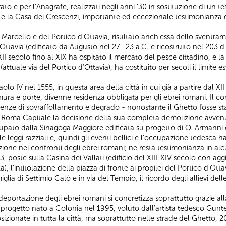
rato e per l’Anagrafe, realizzati negli anni ’30 in sostituzione di un
te la Casa dei Crescenzi, importante ed eccezionale testimonianza d
Marcello e del Portico d’Ottavia, risultato anch’essa dello sventram
tavia (edificato da Augusto nel 27 -23 a.C. e ricostruito nel 203 d.C
 XII secolo fino al XIX ha ospitato il mercato del pesce cittadino, e la
attuale via del Portico d’Ottavia), ha costituito per secoli il limite 
olo IV nel 1555, in questa area della città in cui già a partire dal X
ura e porte, divenne residenza obbligata per gli ebrei romani. Il c
uenze di sovraffollamento e degrado - nonostante il Ghetto fosse st
Roma Capitale la decisione della sua completa demolizione avvenut
ccupato dalla Sinagoga Maggiore edificata su progetto di O. Armanni
leggi razziali e, quindi gli eventi bellici e l’occupazione tedesca 
tazione nei confronti degli ebrei romani; ne resta testimonianza in al
43, poste sulla Casina dei Vallati (edificio del XIII-XIV secolo con 
), l’intitolazione della piazza di fronte ai propilei del Portico d’Ott
ia di Settimio Calò e in via del Tempio, il ricordo degli allievi del
eportazione degli ebrei romani si concretizza soprattutto grazie all
, progetto nato a Colonia nel 1995, voluto dall’artista tedesco Gun
izionate in tutta la città, ma soprattutto nelle strade del Ghetto, 2