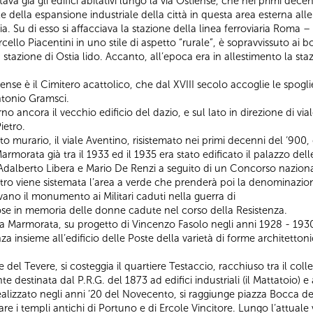
tava già gli edifici abitativi lungo la via Ostiense, che nei primi de
ale della espansione industriale della città in questa area esterna all
ria. Su di esso si affacciava la stazione della linea ferroviaria Roma –
arcello Piacentini in uno stile di aspetto “rurale”, è sopravvissuto 
a stazione di Ostia lido. Accanto, all’epoca era in allestimento la sta
iense è il Cimitero acattolico, che dal XVIII secolo accoglie le spogl
Antonio Gramsci.
no ancora il vecchio edificio del dazio, e sul lato in direzione di vi
ietro.
uito murario, il viale Aventino, risistemato nei primi decenni del ‘90
Marmorata già tra il 1933 ed il 1935 era stato edificato il palazzo del
 Adalberto Libera e Mario De Renzi a seguito di un Concorso naziona
ro viene sistemata l’area a verde che prenderà poi la denominazione
ovano il monumento ai Militari caduti nella guerra di
 rose in memoria delle donne cadute nel corso della Resistenza.
ia Marmorata, su progetto di Vincenzo Fasolo negli anni 1928 - 1930 e
nza insieme all’edificio delle Poste della varietà di forme architetton
del Tevere, si costeggia il quartiere Testaccio, racchiuso tra il colle 
e destinata dal P.R.G. del 1873 ad edifici industriali (il Mattatoio) e 
lizzato negli anni ’20 del Novecento, si raggiunge piazza Bocca dell
re i templi antichi di Portuno e di Ercole Vincitore. Lungo l’attuale v