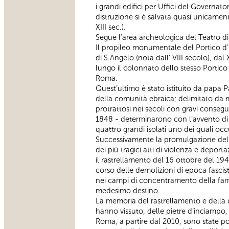
i grandi edifici per Uffici del Governato
distruzione si è salvata quasi unicamen
XIII sec.).
Segue l’area archeologica del Teatro di 
Il propileo monumentale del Portico d’Ot
di S.Angelo (nota dall’ VIII secolo), dal
lungo il colonnato dello stesso Portico (
Roma.
Quest’ultimo è stato istituito da papa Pa
della comunità ebraica; delimitato da m
protrattosi nei secoli con gravi conseg
1848 - determinarono con l’avvento di 
quattro grandi isolati uno dei quali o
Successivamente la promulgazione delle 
dei più tragici atti di violenza e depor
il rastrellamento del 16 ottobre del 19
corso delle demolizioni di epoca fascista
nei campi di concentramento della famigl
medesimo destino.
La memoria del rastrellamento e della d
hanno vissuto, delle pietre d’inciampo
Roma, a partire dal 2010, sono state pos