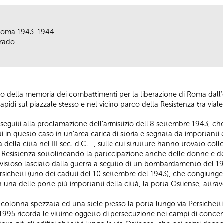
: Roma 1943-1944
grado
lo della memoria dei combattimenti per la liberazione di Roma dall
pidi sul piazzale stesso e nel vicino parco della Resistenza tra vial
guiti alla proclamazione dell’armistizio dell’8 settembre 1943, che 
olti in questo caso in un’area carica di storia e segnata da importan
 della città nel III sec. d.C.- , sulle cui strutture hanno trovato col
sistenza sottolineando la partecipazione anche delle donne e degl
vistoso lasciato dalla guerra a seguito di un bombardamento del 19
ersichetti (uno dei caduti del 10 settembre del 1943), che congiung
una delle porte più importanti della città, la porta Ostiense, attrav
lonna spezzata ed una stele presso la porta lungo via Persichetti 
l 1995 ricorda le vittime oggetto di persecuzione nei campi di conce