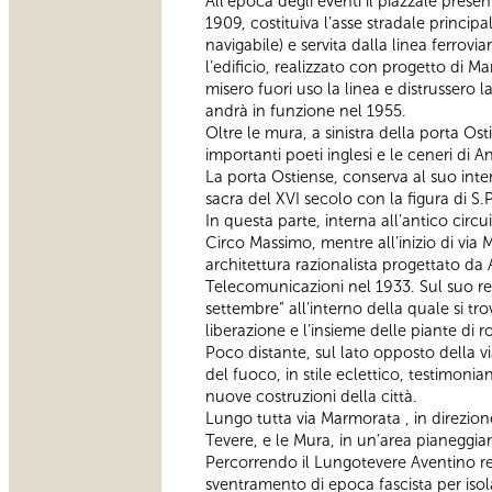
All’epoca degli eventi il piazzale presen
1909, costituiva l’asse stradale princip
navigabile) e servita dalla linea ferrovia
l’edificio, realizzato con progetto di M
misero fuori uso la linea e distrussero l
andrà in funzione nel 1955.
Oltre le mura, a sinistra della porta Ost
importanti poeti inglesi e le ceneri di 
La porta Ostiense, conserva al suo inter
sacra del XVI secolo con la figura di S.P
In questa parte, interna all’antico circ
Circo Massimo, mentre all’inizio di via 
architettura razionalista progettato da
Telecomunicazioni nel 1933. Sul suo ret
settembre” all’interno della quale si tr
liberazione e l’insieme delle piante di
Poco distante, sul lato opposto della v
del fuoco, in stile eclettico, testimonia
nuove costruzioni della città.
Lungo tutta via Marmorata , in direzione 
Tevere, e le Mura, in un’area pianeggiant
Percorrendo il Lungotevere Aventino rea
sventramento di epoca fascista per isola