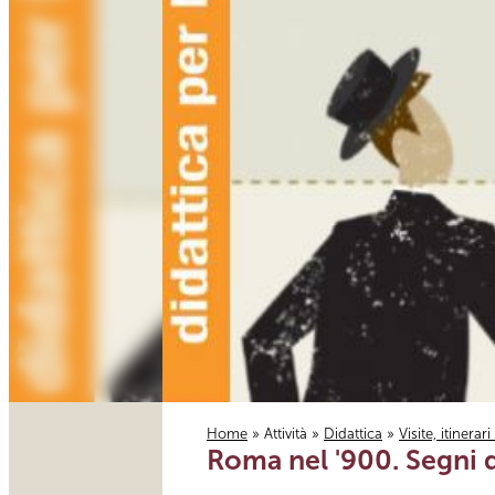
Home
»
Attività
»
Didattica
»
Visite, itinerar
Roma nel '900. Segni 
Tu sei qui