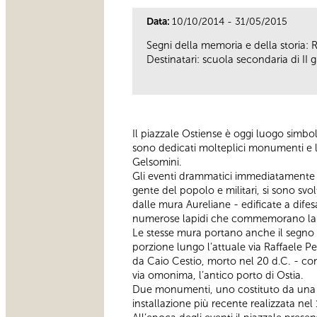
Data:
10/10/2014 - 31/05/2015
Segni della memoria e della storia
Destinatari: scuola secondaria di II 
Il piazzale Ostiense è oggi luogo simbo
sono dedicati molteplici monumenti e la
Gelsomini.
Gli eventi drammatici immediatamente se
gente del popolo e militari, si sono sv
dalle mura Aureliane - edificate a difesa
numerose lapidi che commemorano la Re
Le stesse mura portano anche il segno 
porzione lungo l’attuale via Raffaele P
da Caio Cestio, morto nel 20 d.C. - con 
via omonima, l’antico porto di Ostia.
Due monumenti, uno costituto da una co
installazione più recente realizzata ne