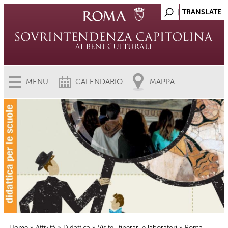
MENU
CALENDARIO
MAPPA
Home
»
Attività
»
Didattica
»
Visite, itinerari e laboratori
» Roma