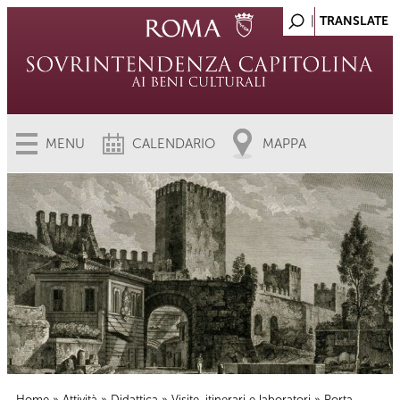
MENU
CALENDARIO
MAPPA
Home
»
Attività
»
Didattica
»
Visite, itinerari e laboratori
» Porta