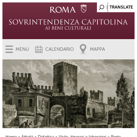
MENU
CALENDARIO
MAPPA
Home
»
Attività
»
Didattica
»
Visite, itinerari e laboratori
» Porta