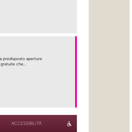
link
a predisposto aperture
gratuite che...
link
ACCESSIBILITÀ