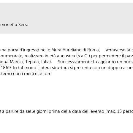
Simonetta Serra
na porta d'ingresso nelle Mura Aureliane di Roma, attraverso la qua
umentale, realizzato in età augustea (5 a.C.) per permettere il pas
(aqua Marcia, Tepula, Iulia). Successivamente fu aggiunto un nuovo
 1869. In tal modo l’intera struttura si presenta con un doppio asp
erno con i merli e le torri.
8
a partire da sette giorni prima della data dell’evento (max. 15 pe