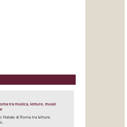
 Roma tra musica, letture, musei
he
o Natale di Roma tra letture,
...