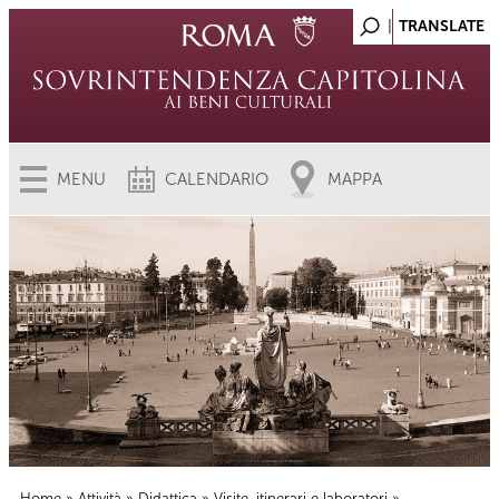
MENU
CALENDARIO
MAPPA
Home
»
Attività
»
Didattica
»
Visite, itinerari e laboratori
»