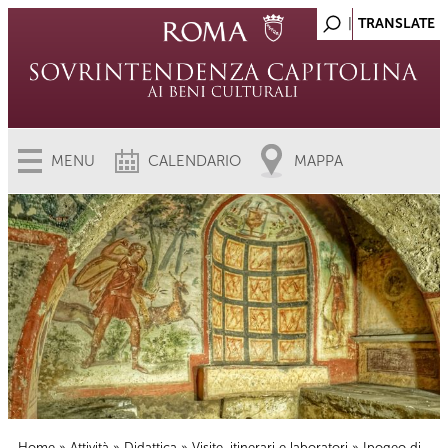
MENU
CALENDARIO
MAPPA
Home
»
Attività
»
Didattica
»
Visite, itinerari e laboratori
» Ipogeo di