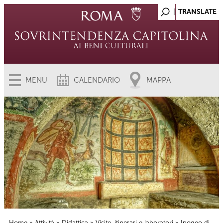
MENU
CALENDARIO
MAPPA
Home
»
Attività
»
Didattica
»
Visite, itinerari e laboratori
» Ipogeo di