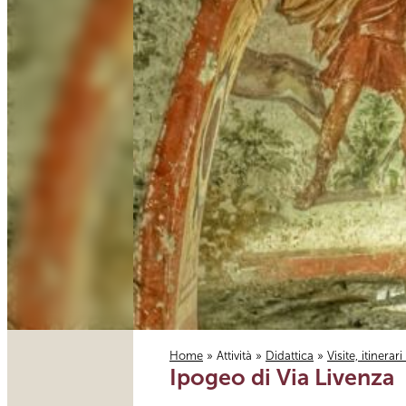
Home
»
Attività
»
Didattica
»
Visite, itinerar
Ipogeo di Via Livenza
Tu sei qui