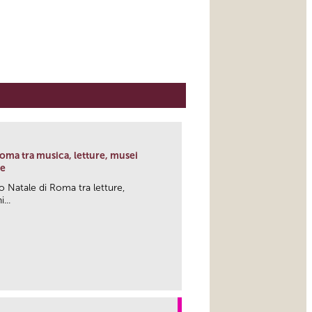
 Roma tra musica, letture, musei
he
o Natale di Roma tra letture,
...
link