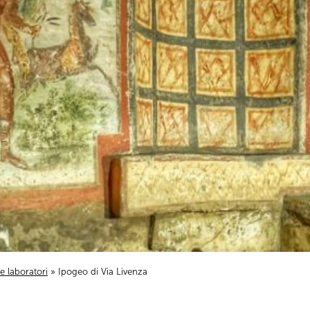
i e laboratori
» Ipogeo di Via Livenza