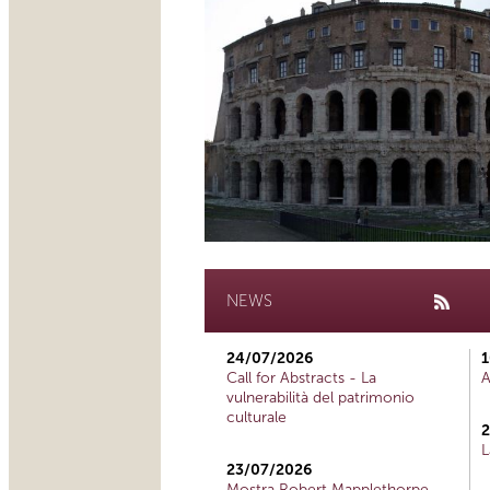
NEWS
24/07/2026
1
Call for Abstracts - La
A
vulnerabilità del patrimonio
culturale
2
L
23/07/2026
Mostra Robert Mapplethorpe,