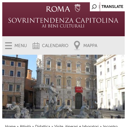
MENU
CALENDARIO
MAPPA
Home
»
Attività
»
Didattica
»
Visite, itinerari e laboratori
» Incontro