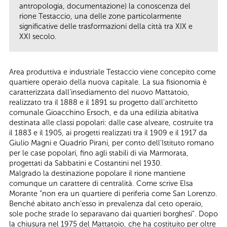
antropologia, documentazione) la conoscenza del
rione Testaccio, una delle zone particolarmente
significative delle trasformazioni della città tra XIX e
XXI secolo.
Area produttiva e industriale Testaccio viene concepito come
quartiere operaio della nuova capitale. La sua fisionomia è
caratterizzata dall’insediamento del nuovo Mattatoio,
realizzato tra il 1888 e il 1891 su progetto dall’architetto
comunale Gioacchino Ersoch, e da una edilizia abitativa
destinata alle classi popolari: dalle case alveare, costruite tra
il 1883 e il 1905, ai progetti realizzati tra il 1909 e il 1917 da
Giulio Magni e Quadrio Pirani, per conto dell’Istituto romano
per le case popolari, fino agli stabili di via Marmorata,
progettati da Sabbatini e Costantini nel 1930.
Malgrado la destinazione popolare il rione mantiene
comunque un carattere di centralità. Come scrive Elsa
Morante “non era un quartiere di periferia come San Lorenzo.
Benché abitato anch’esso in prevalenza dal ceto operaio,
sole poche strade lo separavano dai quartieri borghesi”. Dopo
la chiusura nel 1975 del Mattatoio, che ha costituito per oltre