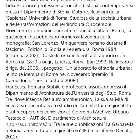
Lidia Piccioni è professore associato di Storia contemporanea
presso il Dipartimento di Storia, Culture, Religioni della
"Sapienza" Università di Roma. Studiosa della società urbana
e delle trasformazioni del territorio tra Ottocento e
Novecento, con particolare attenzione alla città di Roma, su
questi temi ha pubblicato numerosi lavori tra cui le
monografie: San Lorenzo. Un quartiere romano durante il
fascismo , Edizioni di Storia e Letteratura, Roma 1984
(ristampa 2002); I Castelli romani. Identità e rapporto con
Roma dal 1870 a oggi , Laterza, Roma-Bari 1993. Ha ideato e
dirige, dal 2006, il progetto: "Un laboratorio di storia urbana:
le molte identità di Roma nel Novecento"(premio “Il
Campidoglio” per la cultura 2008.)
Francesca Romana Stabile è professore associato presso il
Dipartimento di Architettura dell’Università degli Studi Roma
Tre, dove insegna Restauro architettonico. La sua attività di
ricerca si concentra sullo studio dell’architettura regionalista
e sul recupero dei centri storici. Coordina l'Archivio Urbano
Testaccio - AUT del Dipartimento di Architettura,
http://aut.uniroma3.it
. Tra le sue pubblicazioni "La Garbatella
a Roma: architettura e regionalismo" (Editrice librerie Dedalo,
2012).