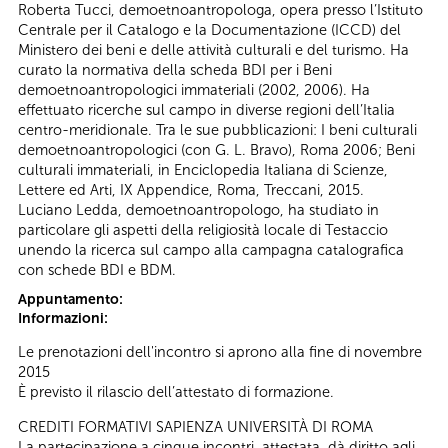
Roberta Tucci, demoetnoantropologa, opera presso l’Istituto
Centrale per il Catalogo e la Documentazione (ICCD) del
Ministero dei beni e delle attività culturali e del turismo. Ha
curato la normativa della scheda BDI per i Beni
demoetnoantropologici immateriali (2002, 2006). Ha
effettuato ricerche sul campo in diverse regioni dell’Italia
centro-meridionale. Tra le sue pubblicazioni: I beni culturali
demoetnoantropologici (con G. L. Bravo), Roma 2006; Beni
culturali immateriali, in Enciclopedia Italiana di Scienze,
Lettere ed Arti, IX Appendice, Roma, Treccani, 2015.
Luciano Ledda, demoetnoantropologo, ha studiato in
particolare gli aspetti della religiosità locale di Testaccio
unendo la ricerca sul campo alla campagna catalografica
con schede BDI e BDM.
Appuntamento:
Informazioni:
Le prenotazioni dell'incontro si aprono alla fine di novembre
2015
È previsto il rilascio dell’attestato di formazione.
CREDITI FORMATIVI SAPIENZA UNIVERSITÀ DI ROMA
La partecipazione a cinque incontri, attestata, dà diritto agli