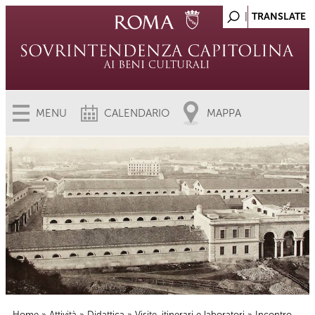
MENU
CALENDARIO
MAPPA
Home
»
Attività
»
Didattica
»
Visite, itinerari e laboratori
» Incontro