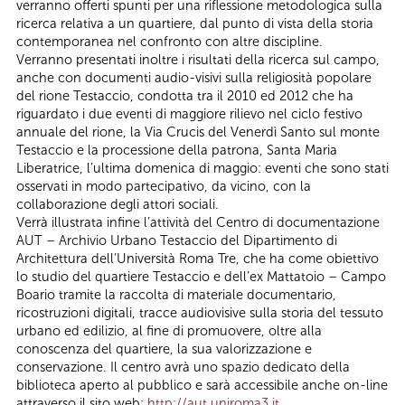
verranno offerti spunti per una riflessione metodologica sulla
ricerca relativa a un quartiere, dal punto di vista della storia
contemporanea nel confronto con altre discipline.
Verranno presentati inoltre i risultati della ricerca sul campo,
anche con documenti audio-visivi sulla religiosità popolare
del rione Testaccio, condotta tra il 2010 ed 2012 che ha
riguardato i due eventi di maggiore rilievo nel ciclo festivo
annuale del rione, la Via Crucis del Venerdì Santo sul monte
Testaccio e la processione della patrona, Santa Maria
Liberatrice, l’ultima domenica di maggio: eventi che sono stati
osservati in modo partecipativo, da vicino, con la
collaborazione degli attori sociali.
Verrà illustrata infine l’attività del Centro di documentazione
AUT – Archivio Urbano Testaccio del Dipartimento di
Architettura dell’Università Roma Tre, che ha come obiettivo
lo studio del quartiere Testaccio e dell’ex Mattatoio – Campo
Boario tramite la raccolta di materiale documentario,
ricostruzioni digitali, tracce audiovisive sulla storia del tessuto
urbano ed edilizio, al fine di promuovere, oltre alla
conoscenza del quartiere, la sua valorizzazione e
conservazione. Il centro avrà uno spazio dedicato della
biblioteca aperto al pubblico e sarà accessibile anche on-line
attraverso il sito web:
http://aut.uniroma3.it
.