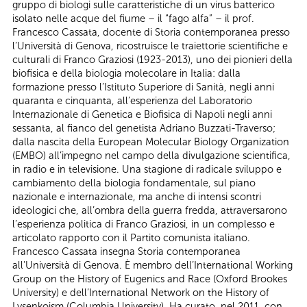
gruppo di biologi sulle caratteristiche di un virus batterico
isolato nelle acque del fiume – il “fago alfa” – il prof.
Francesco Cassata, docente di Storia contemporanea presso
l’Università di Genova, ricostruisce le traiettorie scientifiche e
culturali di Franco Graziosi (1923-2013), uno dei pionieri della
biofisica e della biologia molecolare in Italia: dalla
formazione presso l’Istituto Superiore di Sanità, negli anni
quaranta e cinquanta, all’esperienza del Laboratorio
Internazionale di Genetica e Biofisica di Napoli negli anni
sessanta, al fianco del genetista Adriano Buzzati-Traverso;
dalla nascita della European Molecular Biology Organization
(EMBO) all’impegno nel campo della divulgazione scientifica,
in radio e in televisione. Una stagione di radicale sviluppo e
cambiamento della biologia fondamentale, sul piano
nazionale e internazionale, ma anche di intensi scontri
ideologici che, all’ombra della guerra fredda, attraversarono
l’esperienza politica di Franco Graziosi, in un complesso e
articolato rapporto con il Partito comunista italiano.
Francesco Cassata insegna Storia contemporanea
all’Università di Genova. È membro dell’International Working
Group on the History of Eugenics and Race (Oxford Brookes
University) e dell’International Network on the History of
Lysenkoism (Columbia University). Ha curato, nel 2011, con