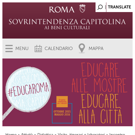
MENU
CALENDARIO
MAPPA
Home
»
Attività
»
Didattica
»
Visite, itinerari e laboratori
» Incontro