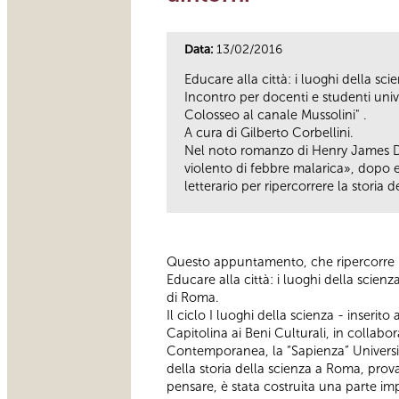
Data:
13/02/2016
Educare alla città: i luoghi della sci
Incontro per docenti e studenti univ
Colosseo al canale Mussolini" .
A cura di Gilberto Corbellini.
Nel noto romanzo di Henry James Dai
violento di febbre malarica», dopo e
letterario per ripercorrere la storia 
Questo appuntamento, che ripercorre la s
Educare alla città: i luoghi della scien
di Roma.
Il ciclo I luoghi della scienza - inseri
Capitolina ai Beni Culturali, in collabo
Contemporanea, la “Sapienza” Universit
della storia della scienza a Roma, prov
pensare, è stata costruita una parte imp