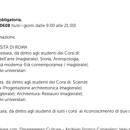
bligatoria.
0608
(tutti i giorni dalle 9.00 alle 21.00)
ormazione.
SITÀ DI ROMA
stata, dà diritto agli studenti dei Corsi di:
 dell’arte (magistrale); Storia, Antropologia,
 (Età moderna-Età contemporanea / magistrale),
i universitari.
a, dà diritto agli studenti dei Corsi di: Scienze
ra-Progettazione architettonica (magistrale);
strale); Architettura-Restauro (magistrale),
i universitari.
ta, dà diritto agli studenti di tutti i corsi al riconoscimento di due c
ione con: Dipartimento Cultura - Archivio Storico Capitolino; Istitu