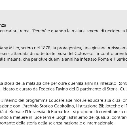
enza
ersitari sul tema: "Perché e quando la malaria smette di uccidere a 
sy Miller, scritto nel 1878, la protagonista, una giovane turista 
ssersi attardata di notte tra le mura del Colosseo. L’incontro pren
della malaria, che per oltre duemila anni ha infestato Roma e il territo
toria della malattia che per oltre duemila anni ha infestato Roma e 
za, ideato e curato da Federica Favino del Dipartimento di Storia, Cul
to all’interno del programma Educare alle mostre educare alla città, 
razione con l’Archivio Storico Capitolino, l’Istituzione Biblioteche d
à di Roma e l’Università di Roma Tre - si propone di contribuire a
ando a mettere in luce temi e luoghi all’interno dei quali, al cont
ortante della storia della scienza nazionale e internazionale.