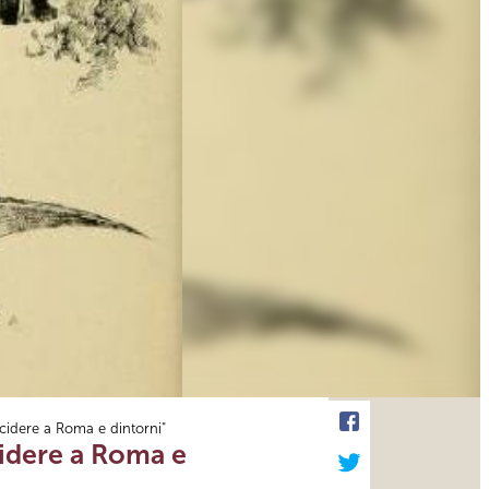
cidere a Roma e dintorni"
cidere a Roma e