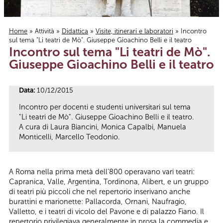
Home
»
Attività
»
Didattica
»
Visite, itinerari e laboratori
» Incontro
sul tema "Li teatri de Mò". Giuseppe Gioachino Belli e il teatro
Tu sei qui
Incontro sul tema "Li teatri de Mò".
Giuseppe Gioachino Belli e il teatro
Data:
10/12/2015
Incontro per docenti e studenti universitari sul tema
"Li teatri de Mò". Giuseppe Gioachino Belli e il teatro.
A cura di Laura Biancini, Monica Capalbi, Manuela
Monticelli, Marcello Teodonio.
A Roma nella prima metà dell’800 operavano vari teatri:
Capranica, Valle, Argentina, Tordinona, Alibert, e un gruppo
di teatri più piccoli che nel repertorio inserivano anche
burattini e marionette: Pallacorda, Ornani, Naufragio,
Valletto, e i teatri di vicolo del Pavone e di palazzo Fiano. Il
repertorio privilegiava generalmente in prosa la commedia e