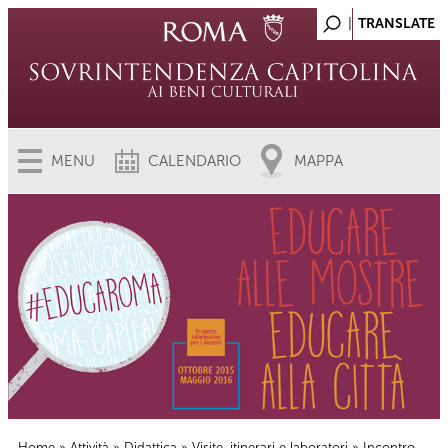
MENU
CALENDARIO
MAPPA
Home
»
Attività
»
Didattica
»
Visite, itinerari e laboratori
» Incontro