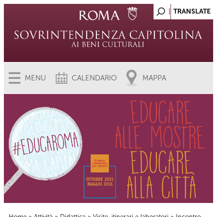
MENU
CALENDARIO
MAPPA
Home
»
Attività
»
Didattica
»
Visite, itinerari e laboratori
» Incontro