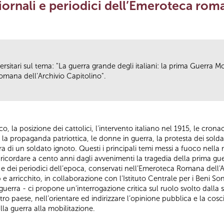
ornali e periodici dell’Emeroteca roma
ersitari sul tema: "La guerra grande degli italiani: la prima Guerra
romana dell’Archivio Capitolino".
 la posizione dei cattolici, l'intervento italiano nel 1915, le cronac
 la propaganda patriottica, le donne in guerra, la protesta dei soldat
ura di un soldato ignoto. Questi i principali temi messi a fuoco nella 
r ricordare a cento anni dagli avvenimenti la tragedia della prima g
ali e dei periodici dell’epoca, conservati nell’Emeroteca Romana dell'
arricchito, in collaborazione con l’Istituto Centrale per i Beni Sono
uerra - ci propone un'interrogazione critica sul ruolo svolto dalla 
stro paese, nell’orientare ed indirizzare l’opinione pubblica e la cosc
lla guerra alla mobilitazione.