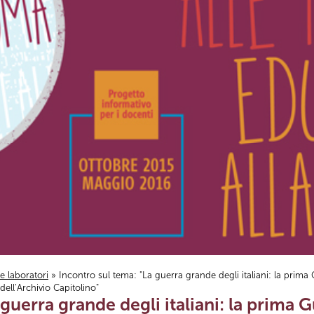
i e laboratori
» Incontro sul tema: "La guerra grande degli italiani: la prim
ell’Archivio Capitolino"
 guerra grande degli italiani: la prima 