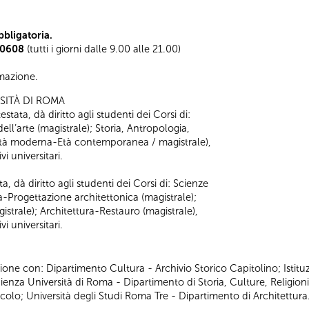
bligatoria.
0608
(tutti i giorni dalle 9.00 alle 21.00)
ormazione.
SITÀ DI ROMA
stata, dà diritto agli studenti dei Corsi di:
 dell’arte (magistrale); Storia, Antropologia,
 (Età moderna-Età contemporanea / magistrale),
i universitari.
a, dà diritto agli studenti dei Corsi di: Scienze
ra-Progettazione architettonica (magistrale);
strale); Architettura-Restauro (magistrale),
i universitari.
ione con: Dipartimento Cultura - Archivio Storico Capitolino; Istitu
za Università di Roma - Dipartimento di Storia, Culture, Religioni
acolo; Università degli Studi Roma Tre - Dipartimento di Architettura