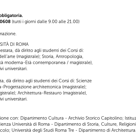
bligatoria.
0608
(tutti i giorni dalle 9.00 alle 21.00)
ormazione.
SITÀ DI ROMA
stata, dà diritto agli studenti dei Corsi di:
 dell’arte (magistrale); Storia, Antropologia,
 (Età moderna-Età contemporanea / magistrale),
i universitari.
a, dà diritto agli studenti dei Corsi di: Scienze
ra-Progettazione architettonica (magistrale);
strale); Architettura-Restauro (magistrale),
i universitari.
ione con: Dipartimento Cultura - Archivio Storico Capitolino; Istitu
za Università di Roma - Dipartimento di Storia, Culture, Religioni
acolo; Università degli Studi Roma Tre - Dipartimento di Architettura