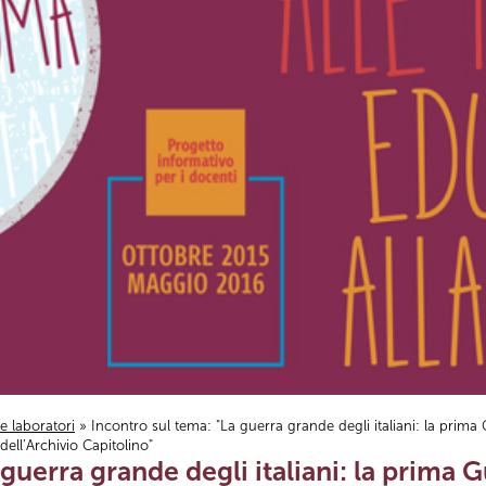
i e laboratori
» Incontro sul tema: "La guerra grande degli italiani: la prim
ell’Archivio Capitolino"
 guerra grande degli italiani: la prima 