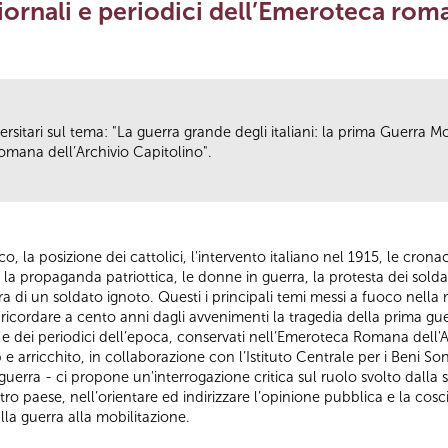
ornali e periodici dell’Emeroteca roma
ersitari sul tema: "La guerra grande degli italiani: la prima Guerra
romana dell’Archivio Capitolino".
 la posizione dei cattolici, l'intervento italiano nel 1915, le cronac
 la propaganda patriottica, le donne in guerra, la protesta dei soldat
ura di un soldato ignoto. Questi i principali temi messi a fuoco nella 
r ricordare a cento anni dagli avvenimenti la tragedia della prima g
ali e dei periodici dell’epoca, conservati nell’Emeroteca Romana dell'
arricchito, in collaborazione con l’Istituto Centrale per i Beni Sono
uerra - ci propone un'interrogazione critica sul ruolo svolto dalla 
stro paese, nell’orientare ed indirizzare l’opinione pubblica e la cosc
lla guerra alla mobilitazione.