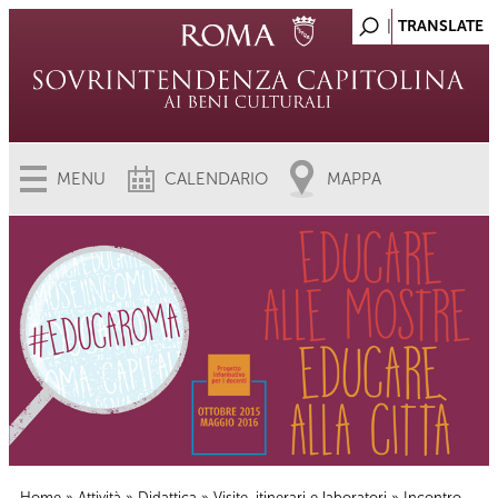
MENU
CALENDARIO
MAPPA
Home
»
Attività
»
Didattica
»
Visite, itinerari e laboratori
» Incontro